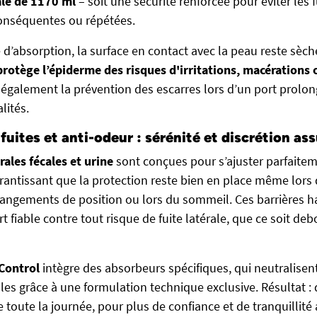
ale de 1170 ml
– soit une sécurité renforcée pour éviter les
conséquentes ou répétées.
é d’absorption, la surface en contact avec la peau reste sèc
protège l’épiderme des risques d'irritations, macérations
se également la prévention des escarres lors d’un port prol
lités.
-fuites et anti-odeur : sérénité et discrétion as
rales fécales et urine
sont conçues pour s’ajuster parfaitem
garantissant que la protection reste bien en place même lors
ngements de position ou lors du sommeil. Ces barrières h
iable contre tout risque de fuite latérale, que ce soit deb
Control
intègre des absorbeurs spécifiques, qui neutralise
es grâce à une formulation technique exclusive. Résultat : 
toute la journée, pour plus de confiance et de tranquillité 