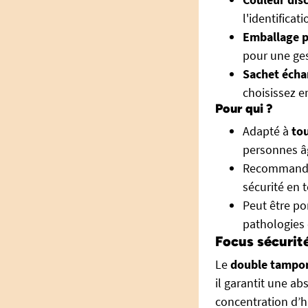
l'identificat
Emballage p
pour une ges
Sachet écha
choisissez e
Pour qui ?
Adapté à
tou
personnes âg
Recommand
sécurité en 
Peut être po
pathologies
Focus sécurit
Le
double tampo
il garantit une ab
concentration d’h