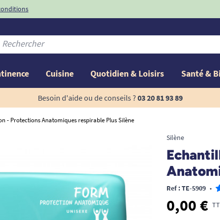
conditions
-10%
avec le code
ntinence
Cuisine
Quotidien & Loisirs
Santé & B
Besoin d'aide ou de conseils ?
03 20 81 93 89
on - Protections Anatomiques respirable Plus Silène
Silène
Echantil
Anatomi
Ref : TE-5909
•
0,00 €
TT