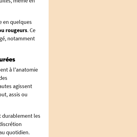
 fuites, même en
he en quelques
 ou rougeurs
. Ce
ongé, notamment
surées
ent à l'anatomie
 des
autes agissent
out, assis ou
nt durablement les
discrétion
au quotidien.