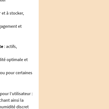
 et à stocker,
ngagement et
te
: actifs,
lité optimale et
e ou pour certaines
our l’utilisateur :
chant ainsi la
humidité discret