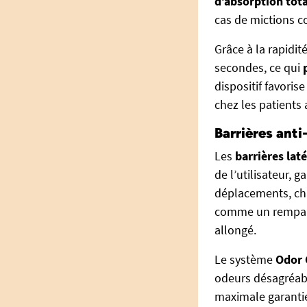
d’absorption tot
cas de mictions 
Grâce à la rapidit
secondes, ce qui
dispositif favori
chez les patients a
Barrières anti
Les
barrières laté
de l’utilisateur, 
déplacements, cha
comme un rempart f
allongé.
Le système
Odor 
odeurs désagréabl
maximale garantie 