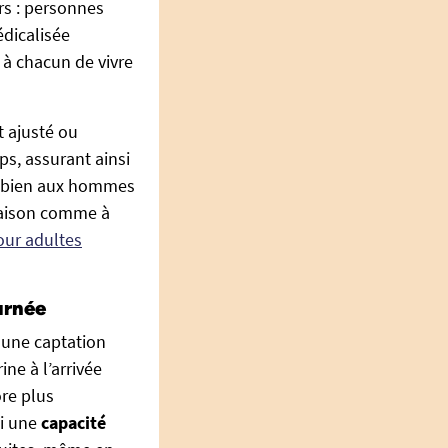
urs : personnes
édicalisée
à chacun de vivre
 ajusté ou
ps, assurant ainsi
si bien aux hommes
 maison comme à
our adultes
urnée
e une captation
ne à l’arrivée
ore plus
si une
capacité