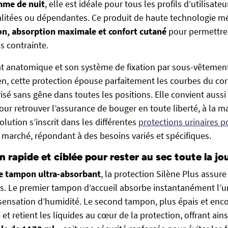
mme de nuit
, elle est idéale pour tous les profils d’utilisate
 alitées ou dépendantes. Ce produit de haute technologie m
on, absorption maximale et confort cutané
pour permettre 
s contrainte.
t anatomique et son système de fixation par sous-vêtement
en, cette protection épouse parfaitement les courbes du cor
isé sans gêne dans toutes les positions. Elle convient aus
ur retrouver l’assurance de bouger en toute liberté, à la
solution s’inscrit dans les différentes
protections urinaires p
e marché, répondant à des besoins variés et spécifiques.
 rapide et ciblée pour rester au sec toute la jo
e tampon ultra-absorbant
, la protection Silène Plus assur
es. Le premier tampon d’accueil absorbe instantanément l’uri
 sensation d’humidité. Le second tampon, plus épais et enc
et retient les liquides au cœur de la protection, offrant ain