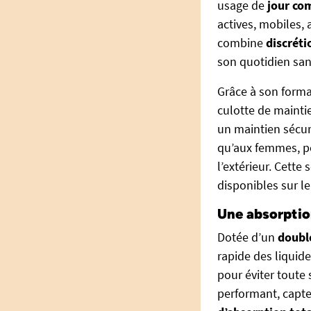
usage de
jour co
actives, mobiles,
combine
discréti
son quotidien san
Grâce à son forma
culotte de mainti
un maintien sécur
qu’aux femmes, po
l’extérieur. Cette 
disponibles sur l
Une absorption
Dotée d’un
doubl
rapide des liquid
pour éviter toute
performant, capte 