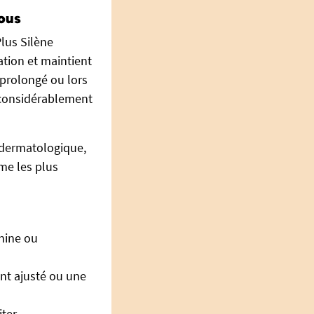
tous
Plus Silène
ration et maintient
 prolongé ou lors
 considérablement
e dermatologique,
me les plus
nine ou
nt ajusté ou une
iter