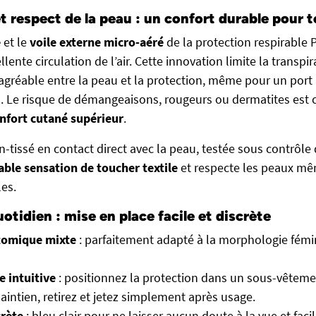
et respect de la peau : un confort durable pour 
e
et le
voile externe micro-aéré
de la protection respirable 
lente circulation de l’air. Cette innovation limite la transpi
gréable entre la peau et la protection, même pour un port
s. Le risque de démangeaisons, rougeurs ou dermatites est
nfort cutané supérieur
.
-tissé en contact direct avec la peau, testée sous contrôl
able sensation de toucher textile
et respecte les peaux mê
les.
uotidien : mise en place facile et discrète
tomique mixte
: parfaitement adapté à la morphologie fémi
e intuitive
: positionnez la protection dans un sous-vêteme
aintien, retirez et jetez simplement après usage.
crète
: bleu clair pour ne laisser aucun doute à la vue et facil