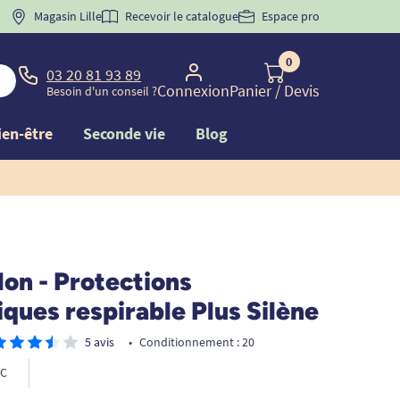
 "
BIENVENUE
Magasin Lille
" pour
la 1ère commande d'incontinence
Recevoir le catalogue
Espace pro
0
03 20 81 93 89
Connexion
Panier
/ Devis
Besoin d'un conseil ?
ien-être
Seconde vie
Blog
lon - Protections
ques respirable Plus Silène
5 avis
•
Conditionnement : 20
C