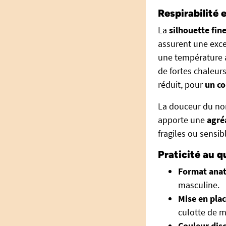
Respirabilité 
La
silhouette fin
assurent une excel
une température a
de fortes chaleur
réduit, pour
un co
La douceur du non
apporte une
agré
fragiles ou sensib
Praticité au q
Format ana
masculine.
Mise en plac
culotte de m
Couleur dis