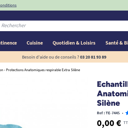
conditions
-10%
avec le code
ntinence
Cuisine
Quotidien & Loisirs
Santé & B
Besoin d'aide ou de conseils ?
03 20 81 93 89
on - Protections Anatomiques respirable Extra Silène
Echantil
Anatomi
Silène
Ref : TE-7445
•
0,00 €
TT