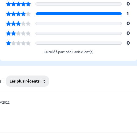
0
1
0
0
0
Calculé à partir de 1 avis client(s)
s :
0/2022