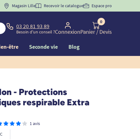
 "
BIENVENUE
Magasin Lille
" pour
la 1ère commande d'incontinence
Recevoir le catalogue
Espace pro
0
03 20 81 93 89
Connexion
Panier
/ Devis
Besoin d'un conseil ?
ien-être
Seconde vie
Blog
lon - Protections
ques respirable Extra
1 avis
C