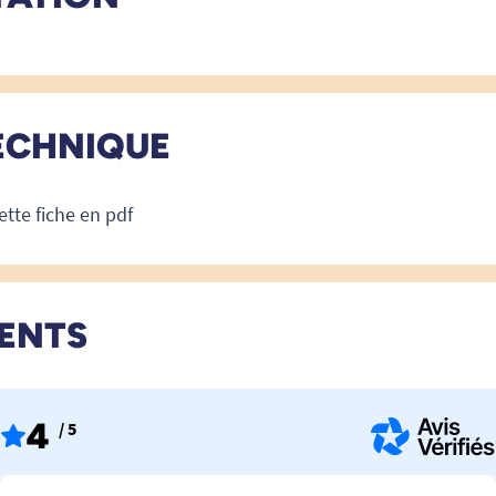
ECHNIQUE
ette fiche en pdf
IENTS
4
/ 5