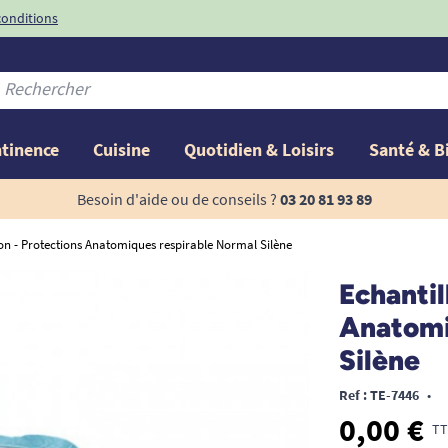
conditions
-10%
avec le code
ntinence
Cuisine
Quotidien & Loisirs
Santé & B
Besoin d'aide ou de conseils ?
03 20 81 93 89
on - Protections Anatomiques respirable Normal Silène
Echantil
Anatomi
Silène
Ref : TE-7446
•
0,00 €
TT