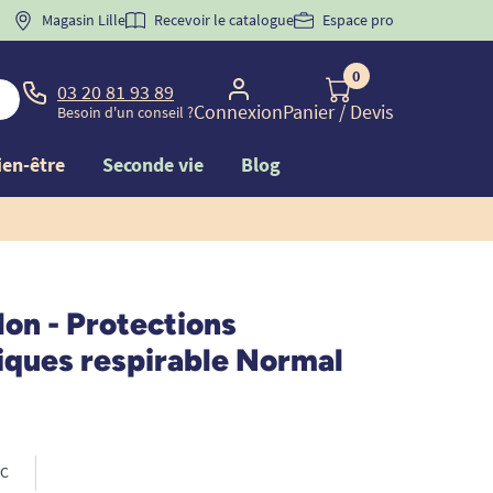
 "
BIENVENUE
Magasin Lille
" pour
la 1ère commande d'incontinence
Recevoir le catalogue
Espace pro
0
03 20 81 93 89
Connexion
Panier
/ Devis
Besoin d'un conseil ?
ien-être
Seconde vie
Blog
lon - Protections
ques respirable Normal
C