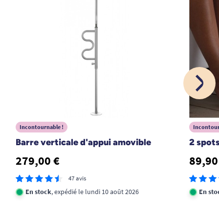
29/12/2024
Je connais ce produit car j'en ai déjà acheté un lot en
2023
H. C
26/06/2024
BIEN
A. Anonymous
Incontournable !
Incontour
Barre verticale d'appui amovible
2 spot
1
2
3
5
279,00 €
89,90
47 avis
En stock
, expédié le lundi 10 août 2026
En sto