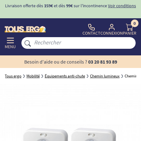
Livraison offerte dès
159€
et dès
99€
sur l'incontinence
Voir conditions
0
CONTACT
CONNEXION
PANIER
MENU
Besoin d'aide ou de conseils ?
03 20 81 93 89
Tous ergo
Mobilité
Équipements anti-chute
Chemin lumineux
Chemin l