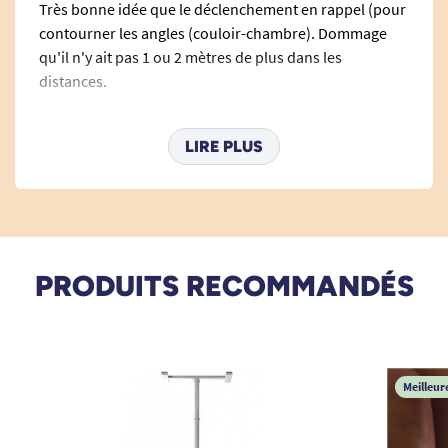
Très bonne idée que le déclenchement en rappel (pour
contourner les angles (couloir-chambre). Dommage
qu'il n'y ait pas 1 ou 2 mètres de plus dans les
distances.
F. Jacqueline
LIRE PLUS
05/03/2025
Très satisfaite de ce produit, facile à installer et
efficace.
PRODUITS RECOMMANDÉS
D. Christine
09/01/2025
Appareil très efficace, éclairage très bien très pratique.
Meilleur
A. Anonymous