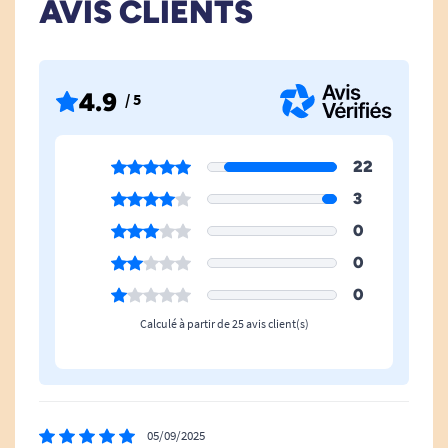
AVIS CLIENTS
(vertical).
Distance de détection: jusqu'à 2 M.
4.9
/ 5
Dimensions : 8,5 x 2,8 x 10 cm.
Poids : 145g.
22
Matière : ABS.
3
0
0
0
Calculé à partir de 25 avis client(s)
05/09/2025