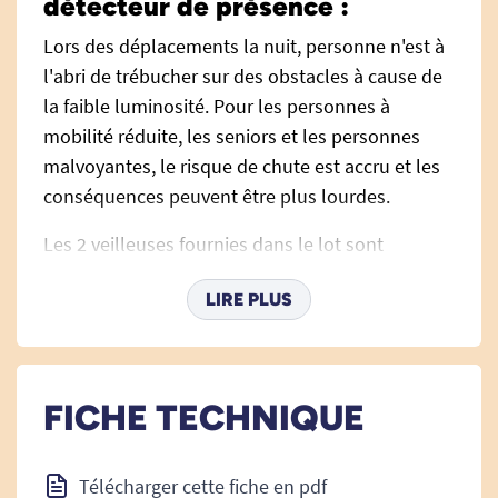
détecteur de présence :
Lors des déplacements la nuit, personne n'est à
l'abri de trébucher sur des obstacles à cause de
la faible luminosité. Pour les personnes à
mobilité réduite, les seniors et les personnes
malvoyantes, le risque de chute est accru et les
conséquences peuvent être plus lourdes.
Les 2 veilleuses fournies dans le lot sont
équipées d'un système de détection de
LIRE PLUS
mouvement et de détection de la luminosité.
Lorsque l'une d'elle capte un mouvement, et
que la luminosité de la pièce est inférieure à 10
Lux, les deux s'allument instantanément. Elles
FICHE TECHNIQUE
ne doivent pas être séparées à plus de 30 mètres
l'une de l'autre.
Télécharger cette fiche en pdf