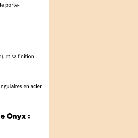
de porte-
 et sa finition
angulaires en acier
ue Onyx :