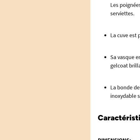
Les poignées
serviettes.
La cuve est 
Sa vasque en
gelcoat brill
La bonde de
inoxydable s
Caractérist