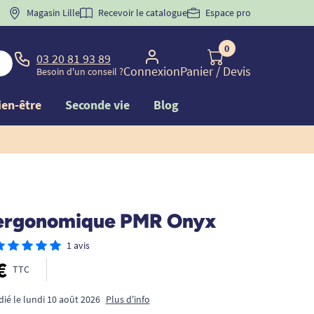
 "
BIENVENUE
Magasin Lille
" pour
la 1ère commande d'incontinence
Recevoir le catalogue
Espace pro
0
03 20 81 93 89
Connexion
Panier
/ Devis
Besoin d'un conseil ?
ien-être
Seconde vie
Blog
ergonomique PMR Onyx
1 avis
€
TTC
dié le lundi 10 août 2026
Plus d'info