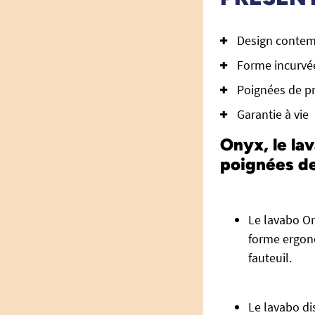
Design conte
Forme incurvée 
Poignées de pr
Garantie à vie
Onyx, le la
poignées d
Le lavabo On
forme ergon
fauteuil.
Le lavabo di