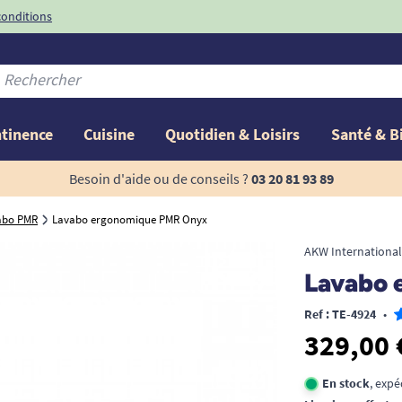
conditions
-10%
avec le code
ntinence
Cuisine
Quotidien & Loisirs
Santé & B
Besoin d'aide ou de conseils ?
03 20 81 93 89
abo PMR
Lavabo ergonomique PMR Onyx
AKW International
Lavabo 
Ref : TE-4924
•
329,00 
En stock
, expé