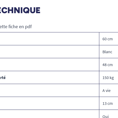
ECHNIQUE
ette fiche en pdf
60 cm
Blanc
48 cm
rté
150 kg
A vie
13 cm
Oui