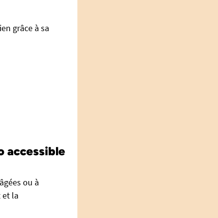
dien grâce à sa
o accessible
 âgées ou à
 et la