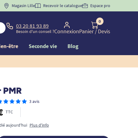
 "
BIENVENUE
Magasin Lille
" pour
la 1ère commande d'incontinence
Recevoir le catalogue
Espace pro
0
03 20 81 93 89
Connexion
Panier
/ Devis
Besoin d'un conseil ?
ien-être
Seconde vie
Blog
r PMR
3 avis
€
TTC
dié aujourd'hui
Plus d'info