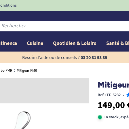
conditions
-10%
avec le code
ntinence
Cuisine
Quotidien & Loisirs
Santé & B
Besoin d'aide ou de conseils ?
03 20 81 93 89
abo PMR
Mitigeur PMR
Mitigeu
Ref : TE-5232
•
149,00 
En stock
, expé