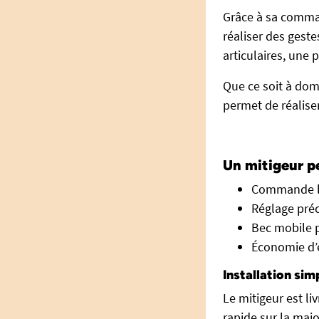
Grâce à sa comman
réaliser des geste
articulaires, une 
Que ce soit à dom
permet de réaliser
Un mitigeur pe
Commande lo
Réglage préc
Bec mobile p
Économie d’
Installation si
Le mitigeur est li
rapide sur la maj