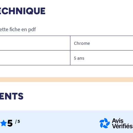
ECHNIQUE
ette fiche en pdf
Chrome
5 ans
IENTS
5
/ 5