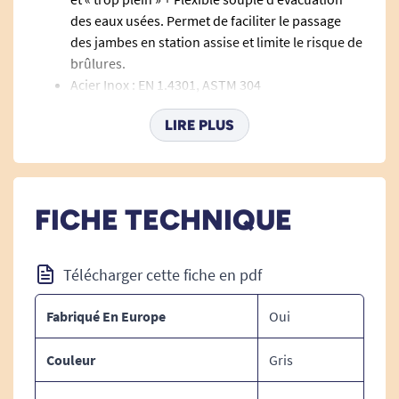
des eaux usées. Permet de faciliter le passage
des jambes en station assise et limite le risque de
brûlures.
Acier Inox : EN 1.4301, ASTM 304
La cuve est 5 cm moins profonde que les éviers
LIRE PLUS
ordinaires soit de profondeur (hauteur) 12 cm.
Ceci offre un maximum de place sous le plan de
travail pour le passage des jambes d’un
FICHE TECHNIQUE
utilisateur assis.
Information pratique quant à l'installation.
Télécharger cette fiche en pdf
Au choix :
Fabriqué En Europe
Oui
Par-dessus
Un trou est fait sur le plan de travail et l'évier est
Couleur
Gris
intégré par-dessus. L'évier est ensuite attaché