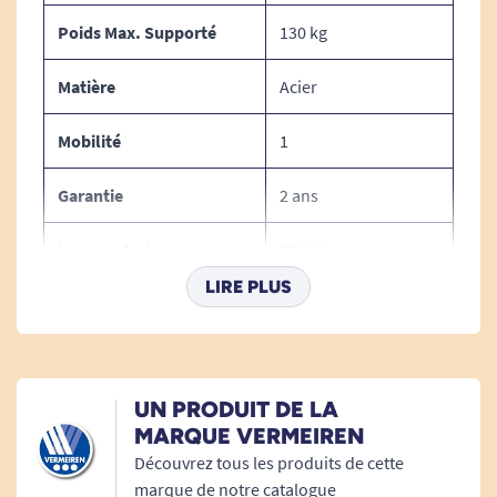
Poids Max. Supporté
130 kg
MATIERE :
Matière
Acier
Châssis : aluminium
Revêtement nylon noir rembourré
Mobilité
1
confortable
Garantie
2 ans
COLORIS :
Largeur Assise
39 à 48 cm
Cadre: gris clair
LIRE PLUS
Revêtement : nylon noir
Largeur Hors Tout
70 cm
Profondeur Assise
43 cm
POIDS :
UN PRODUIT DE LA
Poids du fauteuil : 16,8 kg
Hauteur Assise
47 cm, 50 cm, 53 cm
MARQUE VERMEIREN
Poids max. supporté : 130 kg
Découvrez tous les produits de cette
Pliable
Oui
marque de notre catalogue