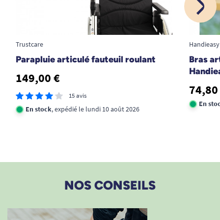
Trustcare
Handieasy
Parapluie articulé fauteuil roulant
Bras ar
Handie
149,00 €
74,80
15 avis
En sto
En stock
, expédié le lundi 10 août 2026
NOS CONSEILS