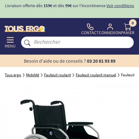
Livraison offerte dès
159€
et dès
99€
sur l'incontinence
Voir conditions
0
CONTACT
CONNEXION
PANIER
MENU
Besoin d'aide ou de conseils ?
03 20 81 93 89
Tous ergo
Mobilité
Fauteuil roulant
Fauteuil roulant manuel
Fauteuil r