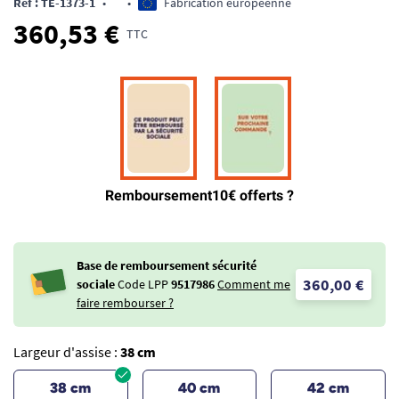
Ref : TE-1373-1
•
•
Fabrication européenne
360,53 €
TTC
Base de remboursement sécurité
360,00 €
sociale
Code LPP
9517986
Comment me
faire rembourser ?
Largeur d'assise :
38 cm
38 cm
40 cm
42 cm