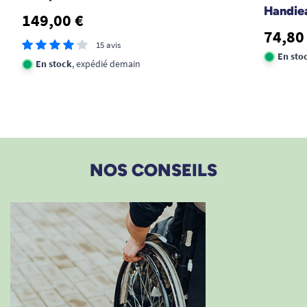
Handie
149,00 €
74,80
15 avis
En sto
En stock
, expédié demain
NOS CONSEILS