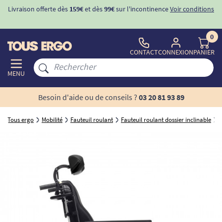
ditions
-10%
avec le code "
BIENVENUE
" pour
la 1ère commande
d'incontinence
0
CONTACT
CONNEXION
PANIER
MENU
Besoin d'aide ou de conseils ?
03 20 81 93 89
Tous ergo
Mobilité
Fauteuil roulant
Fauteuil roulant dossier inclinable
F