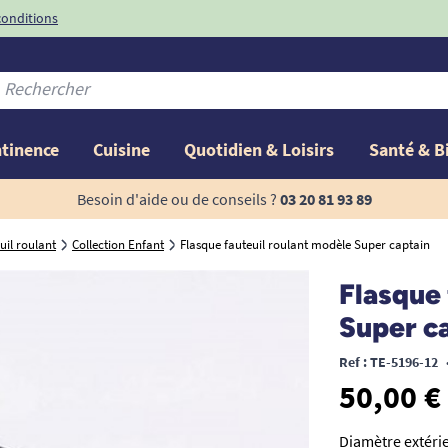
conditions
-10%
avec le code
ntinence
Cuisine
Quotidien & Loisirs
Santé & B
Besoin d'aide ou de conseils ?
03 20 81 93 89
uil roulant
Collection Enfant
Flasque fauteuil roulant modèle Super captain
Flasque 
Super c
Ref : TE-5196-12
50,00 €
Diamètre extérie