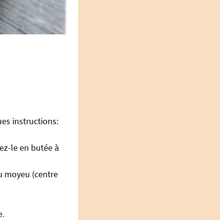
es instructions:
ez-le en butée à
u moyeu (centre
e.