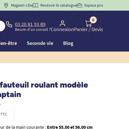
 "
BIENVENUE
Magasin Lille
" pour
la 1ère commande d'incontinence
Recevoir le catalogue
Espace pro
0
03 20 81 93 89
Connexion
Panier
/ Devis
Besoin d'un conseil ?
ien-être
Seconde vie
Blog
fauteuil roulant modèle
aptain
•
TTC
ur de la main courante :
Entre 55,00 et 56,00 cm