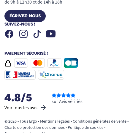
de 9h à 12h30 et de 14h à 18h
selon les spécifications du client (choix de
tailles, coloris et matière), il ne pourra faire
ÉCRIVEZ-NOUS
l'objet d'aucune reprise, échange ou
SUIVEZ-NOUS !
annulation. Pour en savoir plus, veuillez
Facebook
Instagram
Youtube
Tiktok
consulter nos
conditions générales de vente
.
PAIEMENT SÉCURISÉ !
4.8/5
sur Avis vérifiés
Voir tous les avis
© 2026 - Tous Ergo •
Mentions légales
•
Conditions générales de vente
•
Charte de protection des données
•
Politique de cookies
•