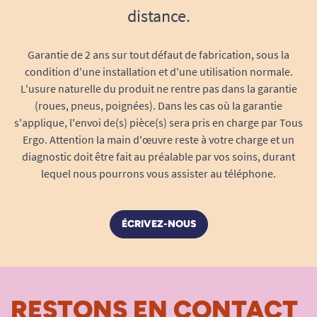
flasque Pirate ?
distance.
1/ Vérifiez la compatibilité des pattes de
fixation
: Déterminez si les pattes de fixation de
Garantie de 2 ans sur tout défaut de fabrication, sous la
votre main courante à la roue de votre fauteuil
condition d'une installation et d'une utilisation normale.
sont plates ou rondes.
L'usure naturelle du produit ne rentre pas dans la garantie
(roues, pneus, poignées). Dans les cas où la garantie
s'applique, l'envoi de(s) pièce(s) sera pris en charge par Tous
Ergo. Attention la main d'œuvre reste à votre charge et un
diagnostic doit être fait au préalable par vos soins, durant
lequel nous pourrons vous assister au téléphone.
ÉCRIVEZ-NOUS
RESTONS EN CONTACT
2/ Mesurez le diamètre de la main courante
: