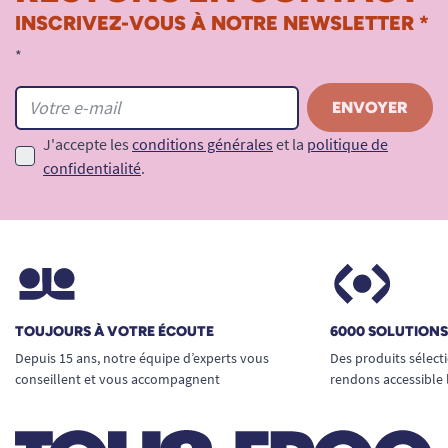
Le diamètre extérieur de votre main courante
INSCRIVEZ-VOUS À NOTRE NEWSLETTER *
définit la taille de votre flasque.
*
Placez-vous bien face à votre roue, disposez un
mètre en butée à l'extérieur de la main courante,
faites-le passer au centre du moyeu pour une
J'accepte les
conditions générales
et la
politique de
mesure précise.
confidentialité
.
TOUJOURS À VOTRE ÉCOUTE
6000 SOLUTION
Depuis 15 ans, notre équipe d’experts vous
Des produits sélect
conseillent et vous accompagnent
rendons accessible 