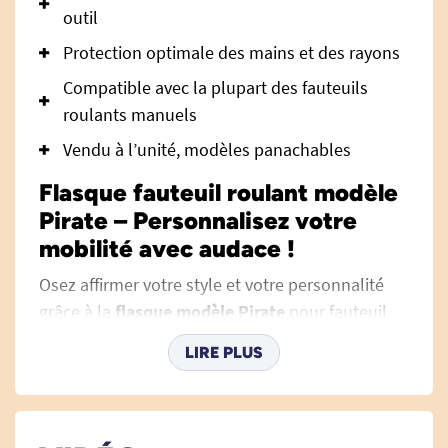
outil
Protection optimale des mains et des rayons
Compatible avec la plupart des fauteuils
roulants manuels
Vendu à l’unité, modèles panachables
Flasque fauteuil roulant modèle
Pirate – Personnalisez votre
mobilité avec audace !
Osez affirmer votre style et votre personnalité
grâce à la
flasque modèle Pirate
pour fauteuil
roulant. Plus qu’un simple accessoire, la flasque
LIRE PLUS
est l’atout idéal pour transformer votre
quotidien, donner du caractère à vos
déplacements et rendre votre fauteuil unique à
votre image.