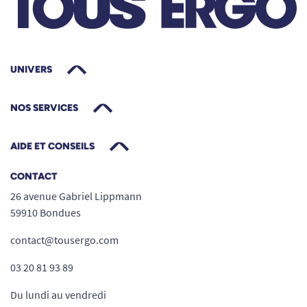
UNIVERS
NOS SERVICES
AIDE ET CONSEILS
CONTACT
26 avenue Gabriel Lippmann
59910 Bondues
NB: Il n’existe pas aujourd’hui de modèles
disponibles pour les mains courantes fixées par
contact@tousergo.com
5 pattes.
03 20 81 93 89
Du lundi au vendredi
ATTENTION : ce produit étant confectionné