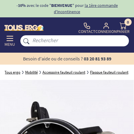
ons
-10%
avec le code "
BIENVENUE
" pour
la 1ère commande
d'incontinence
0
CONTACT
CONNEXION
PANIER
MENU
Besoin d'aide ou de conseils ?
03 20 81 93 89
Tous ergo
Mobilité
Accessoire fauteuil roulant
Flasque fauteuil roulant