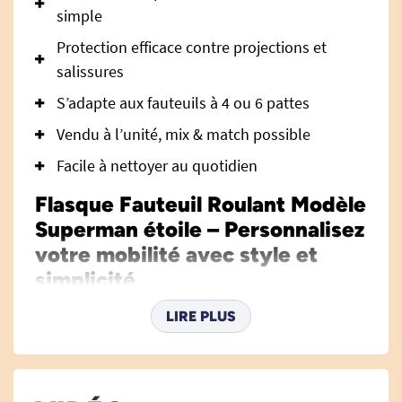
simple
Protection efficace contre projections et
salissures
S’adapte aux fauteuils à 4 ou 6 pattes
Vendu à l’unité, mix & match possible
Facile à nettoyer au quotidien
Flasque Fauteuil Roulant Modèle
Superman étoile – Personnalisez
votre mobilité avec style et
simplicité
Le
flasque pour fauteuil roulant modèle
LIRE PLUS
Superman étoile
est l’accessoire idéal pour
ajouter une touche de personnalité et de
dynamisme à votre fauteuil roulant, tout en