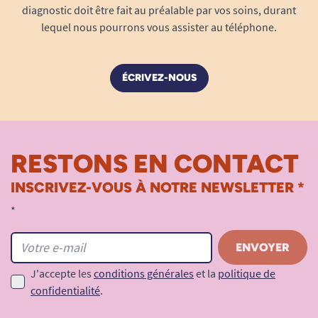
déterminer la forme exacte dont vous avez
diagnostic doit être fait au préalable par vos soins, durant
besoin.
lequel nous pourrons vous assister au téléphone.
ÉCRIVEZ-NOUS
RESTONS EN CONTACT
INSCRIVEZ-VOUS À NOTRE NEWSLETTER *
Mesurez le diamètre extérieur de la main
courante :
*
Munissez-vous d’un mètre ruban et placez-vous
face à la roue. Positionnez le mètre à l’extérieur
de la main courante et étendez-le jusqu’à
J'accepte les
conditions générales
et la
politique de
l’opposé en passant par le centre du moyeu,
confidentialité
.
comme indiqué sur le schéma 3 ci-dessous.
Notez précisément la mesure en centimètres