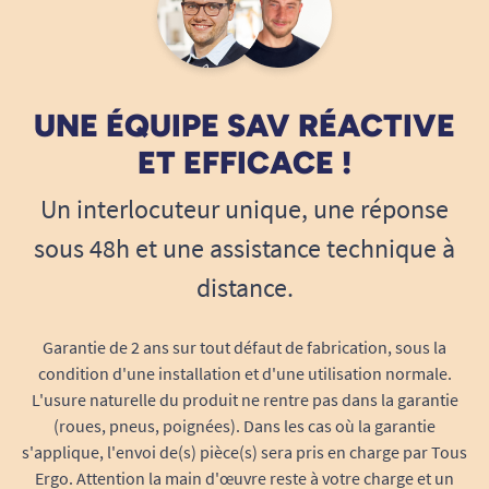
Design conçu pour ne pas gêner la
propulsion manuelle ni l’accès aux mains
courantes.
Peut rester en place lors du pliage et
transport du fauteuil.
UNE ÉQUIPE SAV RÉACTIVE
Attention : Ce modèle n’est
pas compatible
avec
ET EFFICACE !
les fauteuils équipés de mains courantes à 5
Un interlocuteur unique, une réponse
pattes (cas rare). Avant toute commande,
veuillez vérifier ce point sur votre fauteuil.
sous 48h et une assistance technique à
Comment choisir la bonne flasque
distance.
Superman étoile pour votre fauteuil
roulant ?
Garantie de 2 ans sur tout défaut de fabrication, sous la
Vérifiez la forme des pattes de fixation :
condition d'une installation et d'une utilisation normale.
Examinez la jonction entre la main courante et la
L'usure naturelle du produit ne rentre pas dans la garantie
roue de votre fauteuil roulant. Les pattes de
(roues, pneus, poignées). Dans les cas où la garantie
fixation peuvent être soit
plates
, soit
rondes
.
s'applique, l'envoi de(s) pièce(s) sera pris en charge par Tous
Reportez-vous à l’illustration ci-dessous pour
Ergo. Attention la main d'œuvre reste à votre charge et un