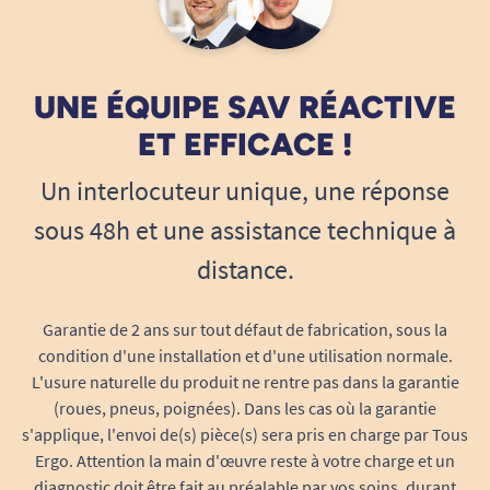
Limite les projections de boue et d’eau sur
les vêtements lors de déplacements
extérieurs.
Permet un nettoyage simplifié et une
UNE ÉQUIPE SAV RÉACTIVE
hygiène facilitée de la roue.
ET EFFICACE !
Apporte une touche de personnalisation
unique grâce à une grande variété de
Un interlocuteur unique, une réponse
décors, motifs ou coloris.
sous 48h et une assistance technique à
Compatibilité simple :
la flasque Golf s’adapte
distance.
sur la plupart des roues de fauteuils roulants
équipées de mains courantes à 4 ou 6 pattes de
fixation. Légère et résistante, elle ne gêne ni la
Garantie de 2 ans sur tout défaut de fabrication, sous la
condition d'une installation et d'une utilisation normale.
poussée, ni la manipulation du fauteuil.
L'usure naturelle du produit ne rentre pas dans la garantie
Installation et retrait : un jeu d’enfant
(roues, pneus, poignées). Dans les cas où la garantie
s'applique, l'envoi de(s) pièce(s) sera pris en charge par Tous
Le système de fixation innovant de la flasque
Ergo. Attention la main d'œuvre reste à votre charge et un
Golf rend son installation à la fois rapide et
diagnostic doit être fait au préalable par vos soins, durant