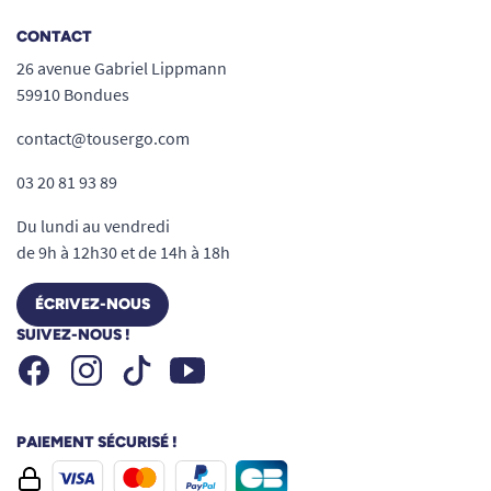
CONTACT
26 avenue Gabriel Lippmann
59910 Bondues
contact@tousergo.com
03 20 81 93 89
Du lundi au vendredi
Mesurez le diamètre de votre main courante
:
de 9h à 12h30 et de 14h à 18h
Disposez un mètre ruban à l’extérieur
de la main courante et passez-le par
ÉCRIVEZ-NOUS
le centre du moyeu (de la roue).
SUIVEZ-NOUS !
Reliez les deux bords extérieurs pour
Facebook
Instagram
Youtube
Tiktok
obtenir la
mesure précise du
diamètre (ex. : 53,2 cm)
.
PAIEMENT SÉCURISÉ !