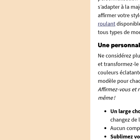
s’adapter à la maj
affirmer votre sty
roulant
disponible
tous types de mo
Une personnal
Ne considérez plu
et transformez-le
couleurs éclatante
modèle pour chaq
Affirmez-vous et 
même !
Un large cho
changez de l
Aucun compro
Sublimez vot