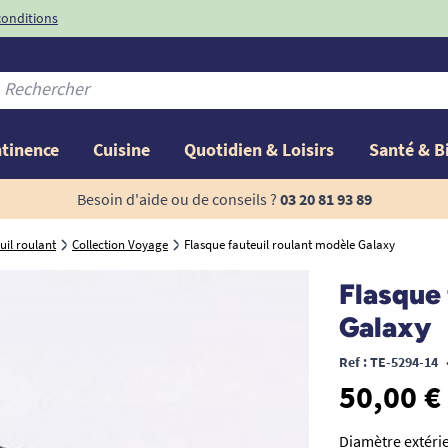
conditions
-10%
avec le code
ntinence
Cuisine
Quotidien & Loisirs
Santé & B
Besoin d'aide ou de conseils ?
03 20 81 93 89
uil roulant
Collection Voyage
Flasque fauteuil roulant modèle Galaxy
Flasque 
Galaxy
Ref : TE-5294-14
50,00 €
Diamètre extérie