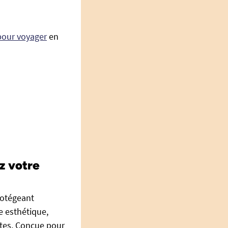
pour voyager
en
z votre
rotégeant
e esthétique,
ntes. Conçue pour