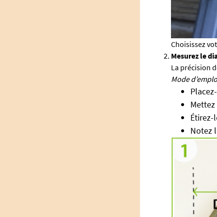
Choisissez vot
Mesurez le di
La précision d
Mode d’emploi
Placez-
Mettez 
Étirez-
Notez l