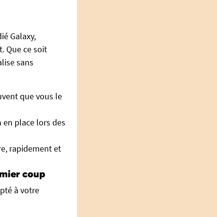
ié Galaxy,
it. Que ce soit
alise sans
uvent que vous le
n en place lors des
ire, rapidement et
emier coup
pté à votre