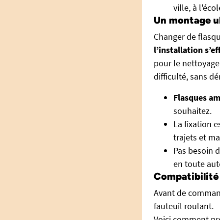
ville, à l'éco
Un montage ult
Changer de flasque
l’installation s’
pour le nettoyage,
difficulté, sans 
Flasques am
souhaitez.
La fixation 
trajets et m
Pas besoin d
en toute au
Compatibilité 
Avant de commande
fauteuil roulant.
Voici comment pro