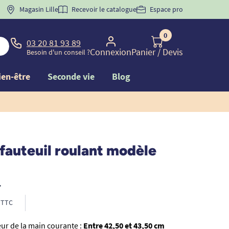
 "
BIENVENUE
Magasin Lille
" pour
la 1ère commande d'incontinence
Recevoir le catalogue
Espace pro
0
03 20 81 93 89
Connexion
Panier
/ Devis
Besoin d'un conseil ?
ien-être
Seconde vie
Blog
fauteuil roulant modèle
•
TTC
ur de la main courante :
Entre 42,50 et 43,50 cm