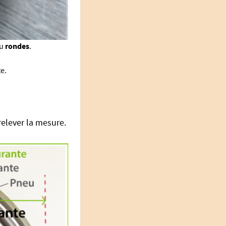
u
rondes
.
e.
relever la mesure.