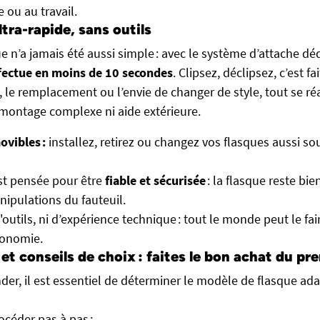
le ou au travail.
ra-rapide, sans outils
 n’a jamais été aussi simple : avec le système d’attache déd
effectue en moins de 10 secondes
. Clipsez, déclipsez, c’est fa
 le remplacement ou l’envie de changer de style, tout se ré
démontage complexe ni aide extérieure.
ovibles :
installez, retirez ou changez vos flasques aussi so
est pensée pour être
fiable et sécurisée
: la flasque reste bie
anipulations du fauteuil.
'outils, ni d’expérience technique : tout le monde peut le fa
tonomie.
et conseils de choix : faites le bon achat du pr
r, il est essentiel de déterminer le modèle de flasque ada
céder pas à pas :