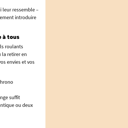
ui leur ressemble –
lement introduire
e à tous
ls roulants
la retirer en
vos envies et vos
 chrono
nge suffit
dentique ou deux