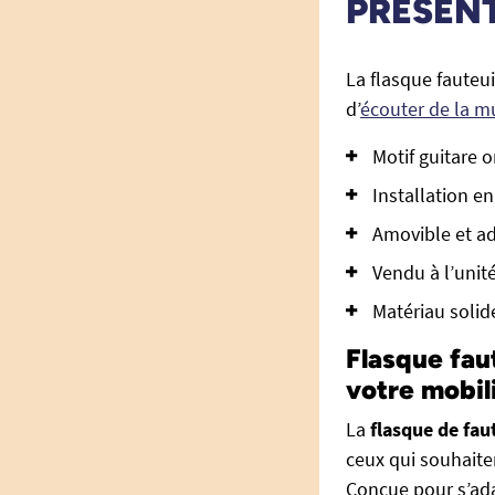
PRÉSEN
La flasque fauteu
d’
écouter de la m
Motif guitare 
Installation e
Amovible et ad
Vendu à l’unit
Matériau solide
Flasque fau
votre mobili
La
flasque de fau
ceux qui souhaiten
Conçue pour s’ada