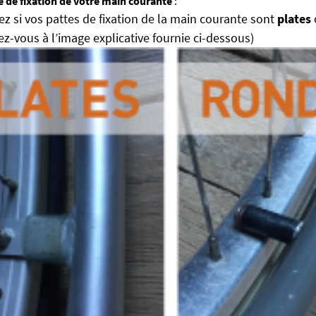
pe de fixation de votre main courante
:
iez si vos pattes de fixation de la main courante sont
plates
ez-vous à l’image explicative fournie ci-dessous)