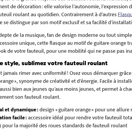
nt de décoration : elle valorise l’autonomie, l’expression d
auteuil roulant au quotidien. Contrairement à d’autres
Flasqu
 se distingue par son motif exclusif et sa facilité d’installat
depte de la musique, fan de design moderne ou tout simple
cessoire unique, cette flasque au motif de guitare orange t
ook de votre fauteuil, pour une mobilité qui ne passe pas in
 style, sublimez votre fauteuil roulant
it jamais rimer avec uniformité ! Osez vous démarquer grâce
orange », synonyme de créativité et d’énergie. Facile à installe
 aussi bien aux jeunes qu’aux moins jeunes, et permet à ch
nement son fauteuil roulant.
al et dynamique :
design « guitare orange » pour une allur
tion facile :
accessoire idéal pour rendre votre fauteuil to
:
pour la majorité des roues standards de fauteuil roulant