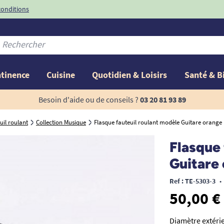
conditions
-10%
avec le code
ntinence
Cuisine
Quotidien & Loisirs
Santé & B
Besoin d'aide ou de conseils ?
03 20 81 93 89
uil roulant
Collection Musique
Flasque fauteuil roulant modèle Guitare orange
Flasque 
Guitare
Ref : TE-5303-3
•
50,00 €
Diamètre extérie