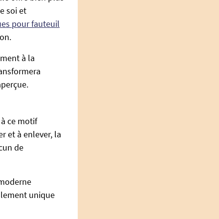
e soi et
es pour fauteuil
ion.
ment à la
ransformera
aperçue.
 à ce motif
r et à enlever, la
acun de
e moderne
talement unique