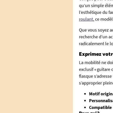
qu’un simple éléme
l’esthétique du f
roulant
, ce modèle
Que vous soyez a
recherche d’un ac
radicalement le l
Exprimez votre
La mobilité ne do
exclusif « guitare 
flasque s’adresse
s’approprier plei
Motif origin
Personnalisa
Compatible 