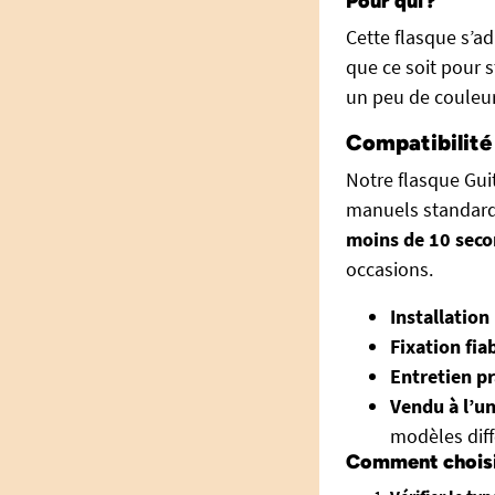
Pour qui ?
Cette flasque s’ad
que ce soit pour s
un peu de couleur
Compatibilité 
Notre flasque Guit
manuels standards
moins de 10 sec
occasions.
Installation 
Fixation fiab
Entretien pr
Vendu à l’un
modèles diff
Comment choisir