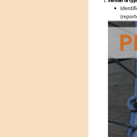
Vérifier le ty
Identif
(report