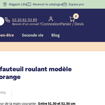
 "
BIENVENUE
Magasin Lille
" pour
la 1ère commande d'incontinence
Recevoir le catalogue
Espace pro
0
03 20 81 93 89
Connexion
Panier
/ Devis
Besoin d'un conseil ?
ien-être
Seconde vie
Blog
fauteuil roulant modèle
 orange
TTC
ur de la main courante :
Entre 51,50 et 52,50 cm