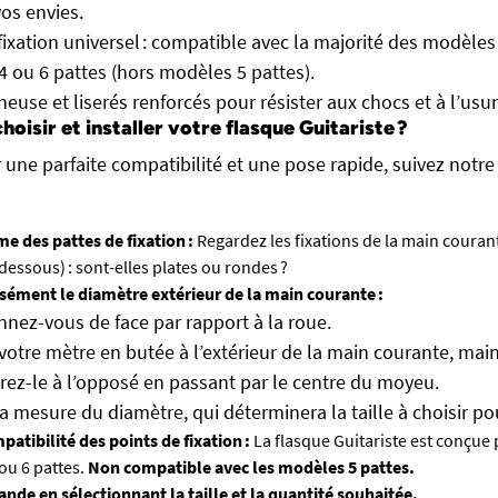
os envies.
ixation universel : compatible avec la majorité des modèle
4 ou 6 pattes (hors modèles 5 pattes).
neuse et liserés renforcés pour résister aux chocs et à l’usu
isir et installer votre flasque Guitariste ?
 une parfaite compatibilité et une pose rapide, suivez notre
rme des pattes de fixation :
Regardez les fixations de la main courant
-dessous) : sont-elles plates ou rondes ?
sément le diamètre extérieur de la main courante :
nnez-vous de face par rapport à la roue.
votre mètre en butée à l’extérieur de la main courante, mai
irez-le à l’opposé en passant par le centre du moyeu.
a mesure du diamètre, qui déterminera la taille à choisir po
mpatibilité des points de fixation :
La flasque Guitariste est conçue
ou 6 pattes.
Non compatible avec les modèles 5 pattes.
de en sélectionnant la taille et la quantité souhaitée.