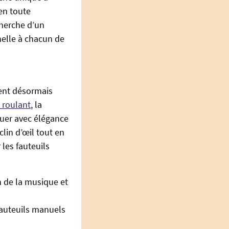
 en toute
herche d’un
nelle à chacun de
ient désormais
 roulant
, la
quer avec élégance
lin d’œil tout en
les fauteuils
n de la musique et
fauteuils manuels