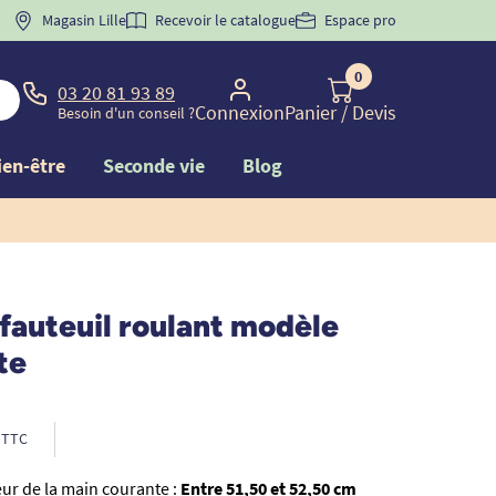
 "
BIENVENUE
Magasin Lille
" pour
la 1ère commande d'incontinence
Recevoir le catalogue
Espace pro
0
03 20 81 93 89
Connexion
Panier
/ Devis
Besoin d'un conseil ?
ien-être
Seconde vie
Blog
fauteuil roulant modèle
te
TTC
ur de la main courante :
Entre 51,50 et 52,50 cm