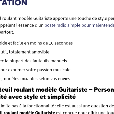
TATION
il roulant modèle Guitariste apporte une touche de style pe
rappelant l'essence d'un
poste radio simple pour malentend
partout.
apide et facile en moins de 10 secondes
outil, totalement amovible
c la plupart des fauteuils manuels
 pour exprimer votre passion musicale
é, modèles mixables selon vos envies
teuil roulant modèle Guitariste – Person
té avec style et simplicité
limite pas à la fonctionnalité : elle est aussi une question d
il roulant modèle Guitariste
est conçue pour offrir une to