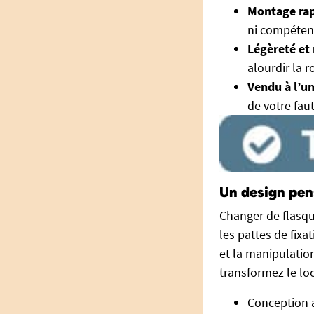
Montage rap
ni compéten
Légèreté et 
alourdir la 
Vendu à l’un
de votre faut
Un design pens
Changer de flasque
les pattes de fixa
et la manipulatio
transformez le loo
Conception a