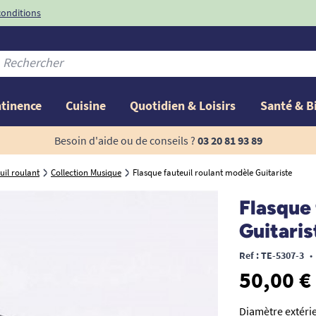
conditions
-10%
avec le code
ntinence
Cuisine
Quotidien & Loisirs
Santé & B
Besoin d'aide ou de conseils ?
03 20 81 93 89
uil roulant
Collection Musique
Flasque fauteuil roulant modèle Guitariste
Flasque 
Guitaris
Ref : TE-5307-3
•
50,00 €
Diamètre extérie