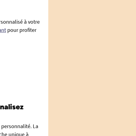
rsonnalisé à votre
ant
pour profiter
nalisez
e personnalité. La
uche unique à