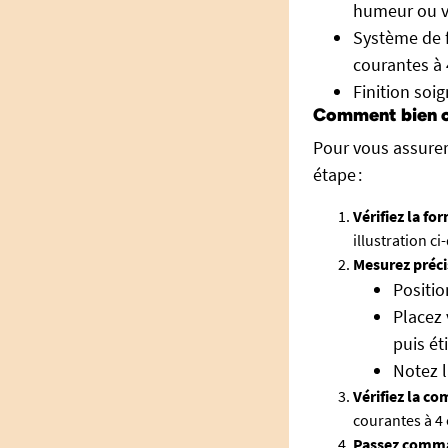
humeur ou v
Système de f
courantes à 
Finition soig
Comment bien cho
Pour vous assurer
étape :
Vérifiez la fo
illustration ci
Mesurez préci
Positio
Placez 
puis ét
Notez l
Vérifiez la co
courantes à 4 
Passez comman