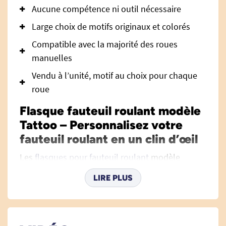
Aucune compétence ni outil nécessaire
Large choix de motifs originaux et colorés
Compatible avec la majorité des roues
manuelles
Vendu à l’unité, motif au choix pour chaque
roue
Flasque fauteuil roulant modèle
Tattoo – Personnalisez votre
fauteuil roulant en un clin d’œil
Les
flasques pour fauteuil roulant
modèle
Tattoo sont l’accessoire incontournable pour
LIRE PLUS
offrir une touche unique et personnalisée à votre
fauteuil. Conçues pour allier style, facilité
d’utilisation et robustesse, elles s’adressent aux
personnes souhaitant exprimer leur