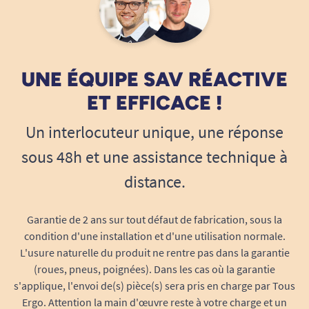
ÉTAPE 1 : Identifiez la forme des pattes de
fixation de votre main courante
Observez comment la main courante de
propulsion est reliée à la roue de votre fauteuil :
Si les pattes sont
plates
– il s’agit
UNE ÉQUIPE SAV RÉACTIVE
d’une forme rectiligne, fine.
ET EFFICACE !
Si les pattes sont
rondes
– elles sont
Un interlocuteur unique, une réponse
cylindriques, comme une tige.
sous 48h et une assistance technique à
distance.
Garantie de 2 ans sur tout défaut de fabrication, sous la
condition d'une installation et d'une utilisation normale.
L'usure naturelle du produit ne rentre pas dans la garantie
(roues, pneus, poignées). Dans les cas où la garantie
s'applique, l'envoi de(s) pièce(s) sera pris en charge par Tous
ÉTAPE 2 : Mesurez le diamètre de la main
Ergo. Attention la main d'œuvre reste à votre charge et un