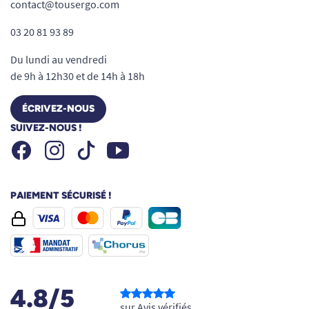
contact@tousergo.com
03 20 81 93 89
Du lundi au vendredi
de 9h à 12h30 et de 14h à 18h
ÉCRIVEZ-NOUS
SUIVEZ-NOUS !
Facebook
Instagram
Youtube
Tiktok
PAIEMENT SÉCURISÉ !
Attention :
les flasques ne sont
pas
compatibles
avec les mains courantes
4.8/5
comportant
5 pattes de fixation
(assez
sur Avis vérifiés