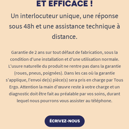
sortie en une petite aventure, fièrement aux
ET EFFICACE !
couleurs du monde magique. Le dessin fidèle,
Un interlocuteur unique, une réponse
coloré et détaillé ne passe pas inaperçu – pour
le plaisir des petits comme des grands fans de
sous 48h et une assistance technique à
l’univers.
distance.
Metamorphosez votre fauteuil, en toute
simplicité
Garantie de 2 ans sur tout défaut de fabrication, sous la
Un geste et c’est posé !
La flasque Harry
condition d'une installation et d'une utilisation normale.
Potter Dragon est conçue pour être
L'usure naturelle du produit ne rentre pas dans la garantie
(roues, pneus, poignées). Dans les cas où la garantie
amovible et ultra-rapide à installer
: 10
s'applique, l'envoi de(s) pièce(s) sera pris en charge par Tous
secondes suffisent !
Ergo. Attention la main d'œuvre reste à votre charge et un
La
fixation ingénieuse
s’adapte à la
diagnostic doit être fait au préalable par vos soins, durant
plupart des roues standards (voir
lequel nous pourrons vous assister au téléphone.
compatibilité ci-dessous). Aucun outil
complexe n’est nécessaire : vous changez
de look quand vous le voulez.
ÉCRIVEZ-NOUS
La flasque est vendue à l’unité, parfait pour