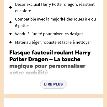
Décor exclusif Harry Potter dragon, résistant
et coloré
Compatible avec la majorité des roues à 4 ou
6 pattes
Vendu à l’unité pour mixer les designs
Matériau léger, robuste et facile à nettoyer
Flasque fauteuil roulant Harry
Potter Dragon – La touche
magique pour personnaliser
votre mobilité
Exprimez votre passion et rendez votre fauteuil
LIRE PLUS
roulant unique grâce à la flasque « Harry Potter
Dragon », une décoration robuste, pratique et
stylée qui s'installe en un rien de temps. Offrez-
vous une personnalisation ludique et esthétique