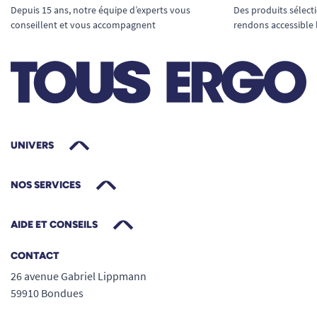
Depuis 15 ans, notre équipe d’experts vous
Des produits sélect
conseillent et vous accompagnent
rendons accessible 
Mesurez le diamètre extérieur de votre main
courante
: cette mesure précise permet de
commander la flasque parfaitement ajustée à
votre modèle de roue.
UNIVERS
Placez-vous face à la roue
NOS SERVICES
Positionnez un mètre sur l’extérieur de la
main courante, en butée
AIDE ET CONSEILS
Étirez le mètre en passant par le centre de
la roue, et relevez la mesure au point
CONTACT
opposé
26 avenue Gabriel Lippmann
Exemple : diamètre relevé : 53,2 cm.
59910 Bondues