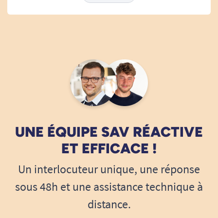
A. Anonymous
05/10/2023
Evidemment, cela ajoute un prix significatif au prix du
fauteuil, mais cela m'assurait de disposer d'un fauteuil
fonctionnel à la livraison, sans m'exposer à des
manipulations d'objets lourds. Je ne regrette vraiment
pas d'avoir fait appel à ce service.
A. Anonymous
UNE ÉQUIPE SAV RÉACTIVE
ET EFFICACE !
Un interlocuteur unique, une réponse
sous 48h et une assistance technique à
distance.