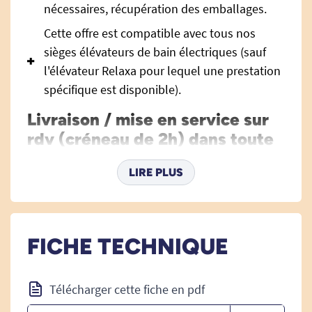
nécessaires, récupération des emballages.
Cette offre est compatible avec tous nos
sièges élévateurs de bain électriques (sauf
l'élévateur Relaxa pour lequel une prestation
spécifique est disponible).
Livraison / mise en service sur
rdv (créneau de 2h) dans toute
la France métropolitaine.
LIRE PLUS
Mise à disposition du siège élévateur de bain
dans votre baignoire et mise en service.
Livraison, déballage, raccordement électrique,
réglages nécessaires, récupération des
FICHE TECHNIQUE
emballages. Vérifiez que le siège est bien adapté
à votre baignoire.
Télécharger cette fiche en pdf