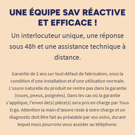
handicap, il est compliqué d'installer le siège de
UNE ÉQUIPE SAV RÉACTIVE
bain une fois livré.
ET EFFICACE !
Voilà pourquoi, nous proposons aujourd'hui un
Un interlocuteur unique, une réponse
forfait "installation" disponible dans toute la
sous 48h et une assistance technique à
France Métropolitaine.
distance.
N'hésitez pas à contacter notre support client
pour toute question relative à ce service
Garantie de 2 ans sur tout défaut de fabrication, sous la
d'installation à votre domicile.
condition d'une installation et d'une utilisation normale.
L'usure naturelle du produit ne rentre pas dans la garantie
(roues, pneus, poignées). Dans les cas où la garantie
IMPORTANT :VERIFIEZ QUE LE SIEGE
s'applique, l'envoi de(s) pièce(s) sera pris en charge par Tous
EST BIEN ADAPTE A VOTRE
Ergo. Attention la main d'œuvre reste à votre charge et un
BAIGNOIRE.
diagnostic doit être fait au préalable par vos soins, durant
Sur les fiches produits des sièges de bain, toutes
lequel nous pourrons vous assister au téléphone.
les dimensions sont précisées. Nos clients sont