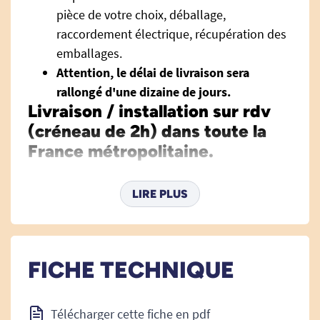
pièce de votre choix, déballage,
raccordement électrique, récupération des
emballages.
Attention, le délai de livraison sera
rallongé d'une dizaine de jours.
Livraison / installation sur rdv
(créneau de 2h) dans toute la
France métropolitaine.
Mise à disposition du fauteuil releveur dans la
LIRE PLUS
pièce de votre choix, déballage, raccordement
électrique, récupération des emballages. Vérifiez
que le matériel passe par l'escalier et/ou la porte
d'entrée.
FICHE TECHNIQUE
Lorsque vous commandez un fauteuil releveur
ou un fauteuil électrique sur un site Internet, ce
Télécharger cette fiche en pdf