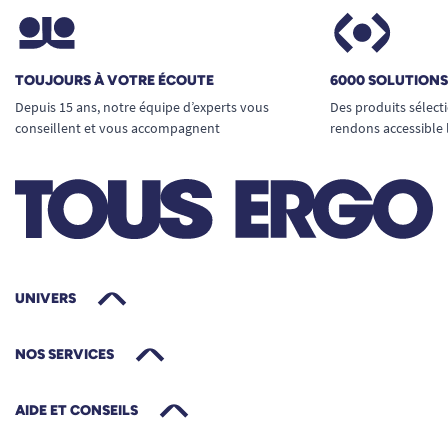
A. Anonymous
TOUJOURS À VOTRE ÉCOUTE
6000 SOLUTION
Bonjour, Je suis navrée pour ce malentendu, nous
avons donc rectifié le nom du forfait installation. Le
Depuis 15 ans, notre équipe d’experts vous
Des produits sélect
fabricant de ces fauteuils, ainsi que d'autres fauteuils
conseillent et vous accompagnent
rendons accessible 
releveurs, impose le forfait installation lorsqu'il livre un
particulier. Trop de pannes liées à une mauvaise
installation et mauvaise compréhension ont été
remontées. Nous sommes aujourd'hui obligés
d'imposer ce forfait. Belle journée, Joy de Tous ergo ☺
Tous Ergo
UNIVERS
NOS SERVICES
AIDE ET CONSEILS