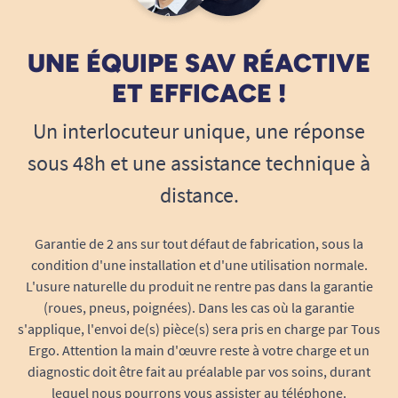
et ont respecté l'horaire annoncé. Mais le pauvre gars
passer d'une pièce à l'autre, pour enfin se placer
devait se référer à un petit fascicule de 4 pages où tout
dans la pièce désirée.
n'y était pas. Heureusement le SAV de tousergo est
UNE ÉQUIPE SAV RÉACTIVE
intervenu très très rapidement
S'il s'avère que la livraison est impossible, Tous
ET EFFICACE !
ergo ne pourra être tenu responsable. Une
A. Anonymous
livraison avec équipement spécifique (nacelle,
Un interlocuteur unique, une réponse
monte charge...) pourra être organisée mais avec
sous 48h et une assistance technique à
25/09/2021
supplément (sur devis).
Livraison OK mais installation insuffisante. J'ai dû
distance.
mettre seule les coussins.
Un doute avant de passer commande ?
Contactez notre service client.
A. Anonymous
Garantie de 2 ans sur tout défaut de fabrication, sous la
condition d'une installation et d'une utilisation normale.
Le forfait installation n'est disponible que pour
L'usure naturelle du produit ne rentre pas dans la garantie
la France métropolitaine. Le service ne pourra
02/08/2021
(roues, pneus, poignées). Dans les cas où la garantie
pas être assuré dans les DOM-TOM ou à
Pas de jugeote, le fil électrique aurait pu être passé
s'applique, l'envoi de(s) pièce(s) sera pris en charge par Tous
l'étranger
.
derrière la table de nuit afin d'éviter de se prendre les
Ergo. Attention la main d'œuvre reste à votre charge et un
pieds dedans
diagnostic doit être fait au préalable par vos soins, durant
lequel nous pourrons vous assister au téléphone.