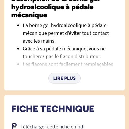
hydroalcoolique à pédale
mécanique
La borne gel hydroalcoolique à pédale
mécanique permet d'éviter tout contact
avec les mains.
Grâce à sa pédale mécanique, vous ne
toucherez pas le flacon distributeur.
Les flacons sont facilement remplaçables
et la recharge se fait de manière intuitive.
LIRE PLUS
La borne est très discrète grâce à un
encombrement réduit.
Caractéristiques techniques de
FICHE TECHNIQUE
la borne gel hydroalcoolique à
pédale mécanique
Télécharger cette fiche en pdf