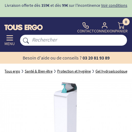
Livraison offerte dès
159€
et dès
99€
sur l'incontinence
Voir conditions
0
CONTACT
CONNEXION
PANIER
MENU
Besoin d'aide ou de conseils ?
03 20 81 93 89
Tous ergo
Santé & Bien-être
Protection et hygiène
Gel hydroalcoolique