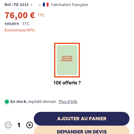
Ref : TE-6113
•
•
Fabrication française
76,00 €
TTC
190,00 €
TTC
Économisez 60%.
En stock
, expédié demain
Plus d'info
AJOUTER AU PANIER
-
+
Quantité
DEMANDER UN DEVIS