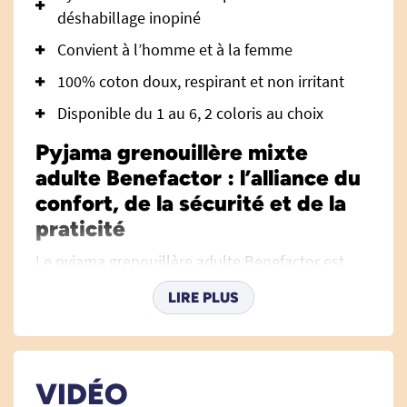
déshabillage inopiné
Convient à l’homme et à la femme
100% coton doux, respirant et non irritant
Disponible du 1 au 6, 2 coloris au choix
Pyjama grenouillère mixte
adulte Benefactor : l’alliance du
confort, de la sécurité et de la
praticité
Le pyjama grenouillère adulte Benefactor est
spécifiquement conçu pour répondre aux
LIRE PLUS
exigences de l’habillage des personnes âgées,
désorientées ou souffrant de troubles cognitifs.
C’est l’aide idéale pour favoriser le confort,
préserver la dignité et simplifier la vie
VIDÉO