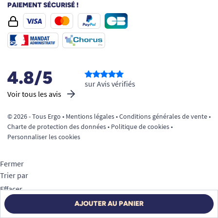
PAIEMENT SÉCURISÉ !
4.8/5
sur Avis vérifiés
Voir tous les avis
© 2026 - Tous Ergo •
Mentions légales
•
Conditions générales de vente
•
Charte de protection des données
•
Politique de cookies
•
Personnaliser les cookies
Sèche linge autorisé (température modérée)
Fermer
Trier par
Le pyjama grenouillère Benefactor en
Effacer
résumé
Appliquer
AJOUTER AU PANIER
Pyjama grenouillère adulte mixte :
adapté
Filtrer