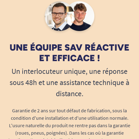
autonomie, sérénité et sécurité
14/07/2023
Peut-être glisser un élastique dans l'ourlet niveau
Pensé pour la sérénité de l’utilisateur et de son
genoux
entourage, le pyjama grenouillère rassemble de
multiples avantages :
A. Anonymous
Sécurité anti-ouverture
: une fois le zip
UNE ÉQUIPE SAV RÉACTIVE
fermé et camouflé sous le rabat tissu, la
27/02/2020
ET EFFICACE !
Bien dedans, il correspond bien au besoin
personne ne peut pas retirer elle-même
son pyjama, limitant les situations
Un interlocuteur unique, une réponse
A. Anonymous
d’exposition, d’incontinence involontaire
sous 48h et une assistance technique à
ou de déshabillage inopiné.
distance.
Prévention des griffures et tiraillements
nocturnes
: aucune attache gênante à
l’avant, pas de risque de blessures en cas
Garantie de 2 ans sur tout défaut de fabrication, sous la
d’agitation.
condition d'une installation et d'une utilisation normale.
L'usure naturelle du produit ne rentre pas dans la garantie
Soutien à la prévention des escarres
: la
(roues, pneus, poignées). Dans les cas où la garantie
douceur de la maille bloque les