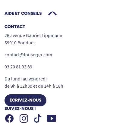
Matière :
100 % coton Interlock, densité
190 g/m², pour une respirabilité et une
AIDE ET CONSEILS
douceur maximales.
Lavable en machine jusqu’à 90 °C
, sèche-
CONTACT
linge autorisé (température modérée).
26 avenue Gabriel Lippmann
59910 Bondues
contact@tousergo.com
03 20 81 93 89
Du lundi au vendredi
de 9h à 12h30 et de 14h à 18h
ÉCRIVEZ-NOUS
SUIVEZ-NOUS !
Lavable en machine à 90° maximum
Facebook
Instagram
Youtube
Tiktok