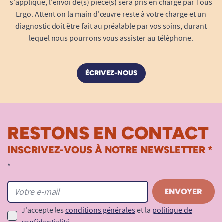
s'applique, l'envoi de(s) pièce(s) sera pris en charge par Tous
frottements répétés sur les draps.
Ergo. Attention la main d'œuvre reste à votre charge et un
Aucune gêne pour le port de protections
diagnostic doit être fait au préalable par vos soins, durant
d’incontinence
: la coupe ample laisse la
lequel nous pourrons vous assister au téléphone.
place nécessaire en tout confort.
Discrétion et look “classique”
: fini les
pyjamas médicaux stigmatisants… la
ÉCRIVEZ-NOUS
grenouillère Benefactor reprend les codes
d’un pyjama traditionnel, discret et élégant.
Pour qui ? Une aide idéale dans de
nombreux cas
RESTONS EN CONTACT
Conçue pour s’adapter à toutes les situations de
INSCRIVEZ-VOUS À NOTRE NEWSLETTER *
perte d’autonomie, la grenouillère Benefactor
*
convient par exemple :
Aux personnes âgées présentant des
troubles de la mémoire, de désorientation
J'accepte les
conditions générales
et la
politique de
ou atteintes d’Alzheimer.
confidentialité
.