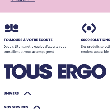
À celles rencontrant une perte de
préhension ou de force (arthrose, perte
musculaire, hémiplégie, maladie de
Parkinson…)
Aux seniors ayant besoin d’une aide pour
l’habillage/déshabillage (avec maintien à
TOUJOURS À VOTRE ÉCOUTE
6000 SOLUTION
domicile ou en institution).
Depuis 15 ans, notre équipe d’experts vous
Des produits sélect
Aux situations de dépendance temporaire
conseillent et vous accompagnent
rendons accessible 
après chirurgie ou immobilisation.
Informations pratiques et entretien
facile
Tailles disponibles :
du 1 au 6 (voir tableau
d’équivalences). Privilégiez la taille
supérieure en cas d’hésitation.
UNIVERS
Couleurs :
bleu marine ou gris chiné, pour
un look moderne et discret.
NOS SERVICES