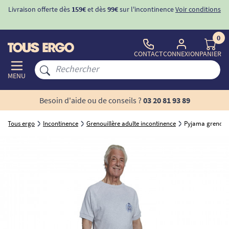
s
99€
sur l'incontinence
Voir conditions
-10%
avec le code "
BIENVENU
d'inconti
0
CONTACT
CONNEXION
PANIER
MENU
Besoin d'aide ou de conseils ?
03 20 81 93 89
Tous ergo
Incontinence
Grenouillère adulte incontinence
Pyjama grenouil