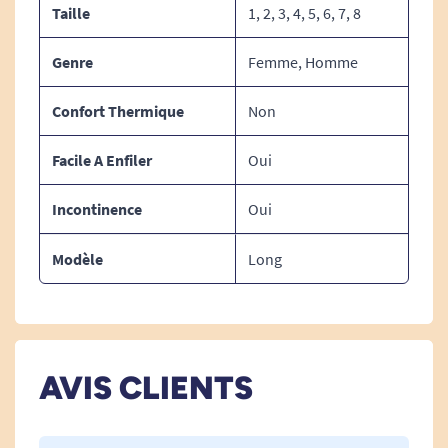
la sécurité de la personne et la
gestion de
Taille
1, 2, 3, 4, 5, 6, 7, 8
l'incontinence chez la personne âgée
.
Confort ultime
: confection 100% coton
Genre
Femme, Homme
jersey, tissu doux et souple (160g/m²),
respirant, non irritant, adapté à une
Confort Thermique
Non
utilisation prolongée jour et nuit.
Facile A Enfiler
Oui
Modèle mixte et élégant
: convient aussi
bien aux femmes qu’aux hommes, coloris
Incontinence
Oui
doux (bleu ciel, parme), finitions soignées,
adapté à tous les environnements
Modèle
Long
(domicile, Ehpad, hôpital).
Pensé pour les aidants
: la coupe facilite
les manipulations lors du change, limite les
mouvements douloureux, et réduit le
AVIS CLIENTS
temps d’habillage/déshabillage, pour plus
de sérénité dans le soin quotidien.
Un vêtement technique &