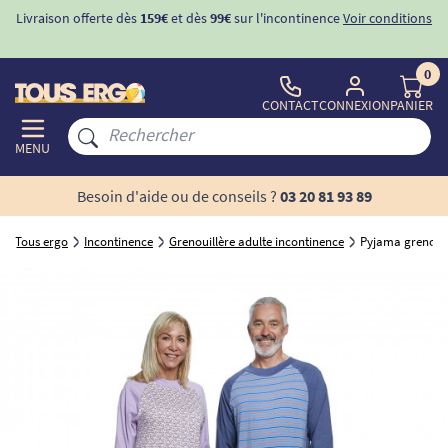
Livraison offerte dès
159€
et dès
99€
sur l'incontinence
Voir conditions
0
CONTACT
CONNEXION
PANIER
MENU
Besoin d'aide ou de conseils ?
03 20 81 93 89
Tous ergo
Incontinence
Grenouillère adulte incontinence
Pyjama grenouil