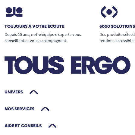
grenouillère pour adulte
Dignité et maintien de l’autonomie
:
coupe discrète et moderne, favorise la
TOUJOURS À VOTRE ÉCOUTE
6000 SOLUTION
sécurité sans stigmatiser, l’utilisateur
Depuis 15 ans, notre équipe d’experts vous
Des produits sélect
conserve son confort par tous les temps.
conseillent et vous accompagnent
rendons accessible 
Prévention de l’incontinence
: maintien
parfait des protections, limite les risques de
souillures et assure une meilleure hygiène
corporelle et des literies.
Utilisation de jour comme de nuit
: tissu
respirant et coupe pensée pour l’activité
UNIVERS
comme pour le repos, convient pour tous
les moments de la journée.
Entretien professionnel
: résistante aux
NOS SERVICES
lavages répétés, conserve forme et douceur
même après de nombreux passages en
AIDE ET CONSEILS
machine ou sèche-linge.