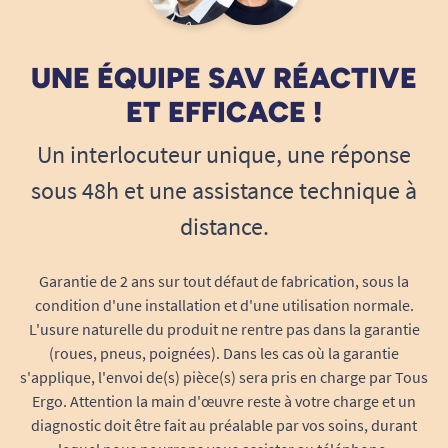
14/07/2023
et réduit le risque d’escarres. Sa tenue parfaite
Ravie de cet achat. Je recommande.
au lavage (jusqu’à 90°) et sa compatibilité avec le
UNE ÉQUIPE SAV RÉACTIVE
sèche-linge (température modérée) offrent une
A. Anonymous
hygiène irréprochable, essentielle pour les
ET EFFICACE !
environnements médicalisés ou collectifs, tout
Un interlocuteur unique, une réponse
1
2
3
5
en facilitant la vie des aidants.
sous 48h et une assistance technique à
distance.
Garantie de 2 ans sur tout défaut de fabrication, sous la
condition d'une installation et d'une utilisation normale.
L'usure naturelle du produit ne rentre pas dans la garantie
(roues, pneus, poignées). Dans les cas où la garantie
s'applique, l'envoi de(s) pièce(s) sera pris en charge par Tous
Ergo. Attention la main d'œuvre reste à votre charge et un
diagnostic doit être fait au préalable par vos soins, durant
Lavable en machine à 90° maximum