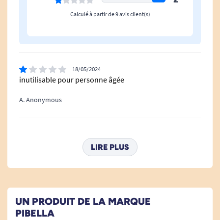
Voir tous les produits pour m'aider à éviter les chutes.
Calculé à partir de 9 avis client(s)
Voir tous les produits pour faciliter la prévention des soignants.
18/05/2024
inutilisable pour personne âgée
A. Anonymous
20/08/2022
Facile d utilisation
LIRE PLUS
A. Anonymous
22/01/2022
UN PRODUIT DE LA MARQUE
Trop petit
PIBELLA