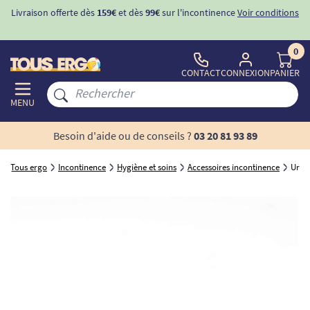
Livraison offerte dès
159€
et dès
99€
sur l'incontinence
Voir conditions
0
CONTACT
CONNEXION
PANIER
MENU
Besoin d'aide ou de conseils ?
03 20 81 93 89
Tous ergo
Incontinence
Hygiène et soins
Accessoires incontinence
Urina