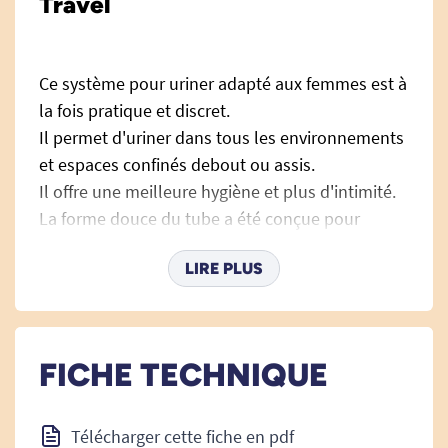
Travel
Ce système pour uriner adapté aux femmes est à
la fois pratique et discret.
Il permet d'uriner dans tous les environnements
et espaces confinés debout ou assis.
Il offre une meilleure hygiène et plus d'intimité.
La forme douce du tube a été conçue pour
l'anatomie féminime et empêche les fuites
LIRE PLUS
d'urine non désirées.
Ce produit a reçu le prix du design au salon
Rehacare 2008.
Manuel d'utlisation
FICHE TECHNIQUE
1. Descendre un peu le pantalon et déplacez le
slip.
2. Appuyer légèrement Pibella et laisser couler
Télécharger cette fiche en pdf