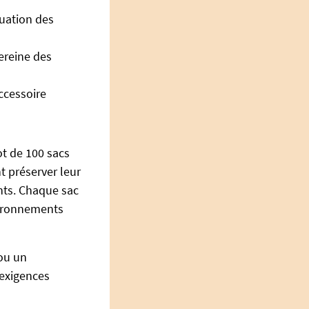
cuation des
sereine des
accessoire
ot de 100 sacs
t préserver leur
ants. Chaque sac
nvironnements
 ou un
 exigences