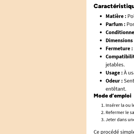
Caractéristiq
Matière :
Pol
Parfum :
Pom
Conditionne
Dimensions 
Fermeture :
Compatibilit
jetables.
Usage :
À us
Odeur :
Sent
entêtant.
Mode d’emploi
Insérer la ou 
Refermer le sa
Jeter dans une
Ce procédé simple 