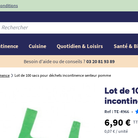
conditions
-10%
avec le code
ntinence
Cuisine
Quotidien & Loisirs
Santé & B
Besoin d'aide ou de conseils ?
03 20 81 93 89
inence
Lot de 100 sacs pour déchets incontinence senteur pomme
Lot de 1
inconti
Ref : TE-4966
•
6,90 €
TT
0,07 € / unité