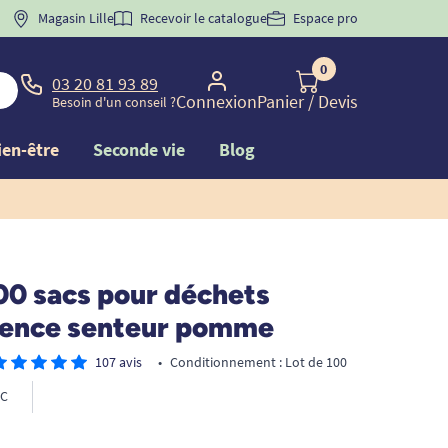
 "
BIENVENUE
Magasin Lille
" pour
la 1ère commande d'incontinence
Recevoir le catalogue
Espace pro
0
03 20 81 93 89
Connexion
Panier
/ Devis
Besoin d'un conseil ?
ien-être
Seconde vie
Blog
00 sacs pour déchets
nence senteur pomme
107 avis
•
Conditionnement : Lot de 100
C