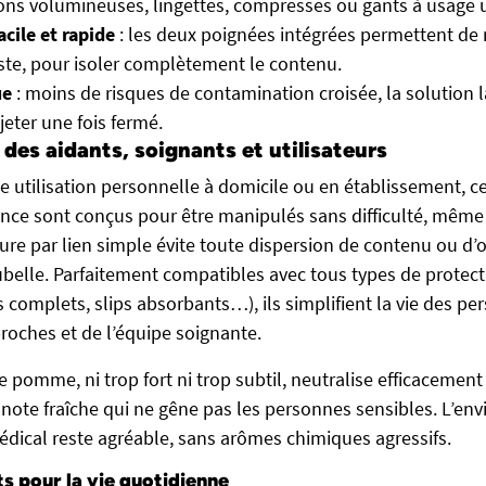
ons volumineuses, lingettes, compresses ou gants à usage 
cile et rapide
: les deux poignées intégrées permettent de 
ste, pour isoler complètement le contenu.
ue
: moins de risques de contamination croisée, la solution l
jeter une fois fermé.
e des aidants, soignants et utilisateurs
ne utilisation personnelle à domicile ou en établissement, c
nce sont conçus pour être manipulés sans difficulté, même
ure par lien simple évite toute dispersion de contenu ou d’
belle. Parfaitement compatibles avec tous types de protect
 complets, slips absorbants…), ils simplifient la vie des pe
roches et de l’équipe soignante.
 pomme, ni trop fort ni trop subtil, neutralise efficacement
note fraîche qui ne gêne pas les personnes sensibles. L’e
ical reste agréable, sans arômes chimiques agressifs.
ts pour la vie quotidienne