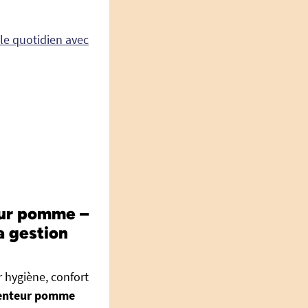
r le quotidien avec
eur pomme –
a gestion
r hygiène, confort
 senteur pomme