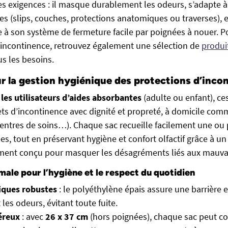
es exigences : il masque durablement les odeurs, s’adapte à
es (slips, couches, protections anatomiques ou traverses), e
ce à son système de fermeture facile par poignées à nouer. 
l’incontinence, retrouvez également une sélection de
produi
s les besoins.
ur la gestion hygiénique des protections d’inco
 les utilisateurs d’aides absorbantes
(adulte ou enfant), ce
ets d’incontinence avec dignité et propreté, à domicile com
centres de soins…). Chaque sac recueille facilement une ou 
s, tout en préservant hygiène et confort olfactif grâce à un
ent conçu pour masquer les désagréments liés aux mauva
male pour l’hygiène et le respect du quotidien
iques robustes
: le polyéthylène épais assure une barrière e
 les odeurs, évitant toute fuite.
éreux
: avec
26 x 37 cm
(hors poignées), chaque sac peut c