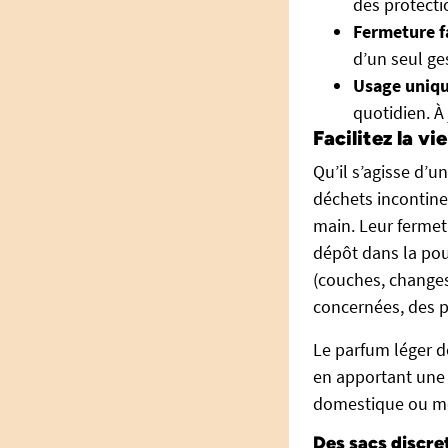
des protecti
Fermeture fa
d’un seul ge
Usage uniq
quotidien. À 
Facilitez la vi
Qu’il s’agisse d’u
déchets incontine
main. Leur fermet
dépôt dans la pou
(couches, changes
concernées, des p
Le parfum léger de
en apportant une 
domestique ou méd
Des sacs discre