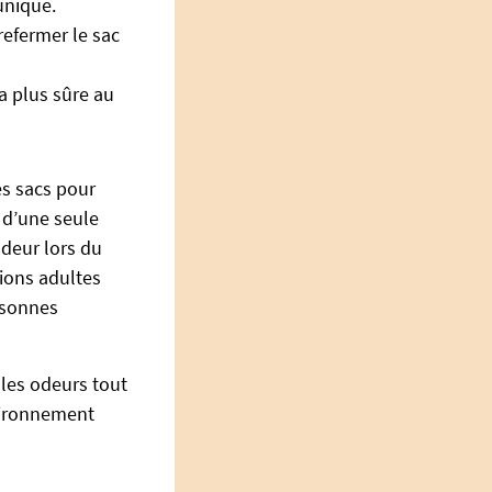
unique.
refermer le sac
a plus sûre au
es sacs pour
 d’une seule
odeur lors du
ions adultes
rsonnes
 les odeurs tout
nvironnement