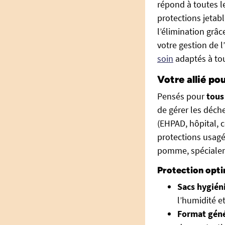
répond à toutes l
protections jetabl
l’élimination grâ
votre gestion de 
soin
adaptés à tou
Votre allié po
Pensés pour
tous
de gérer les déch
(EHPAD, hôpital, 
protections usagée
pomme, spécialem
Protection opti
Sacs hygién
l’humidité et
Format gén