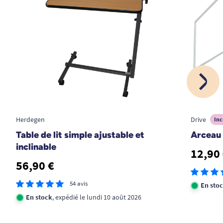
Herdegen
Drive
Inc
Pour le choix des coloris, vous serez contactés
Table de lit simple ajustable et
Arceau 
par mail après le passage de la commande. Si
inclinable
12,90
vous choisissez d'ajouter une potence d'angle et
56,90 €
des barrières de sécurité, leur coloris sera le
même que celui du châssis.
54 avis
En sto
En stock
, expédié le lundi 10 août 2026
VOIR TOUS LES LITS MÉDICALISÉS.