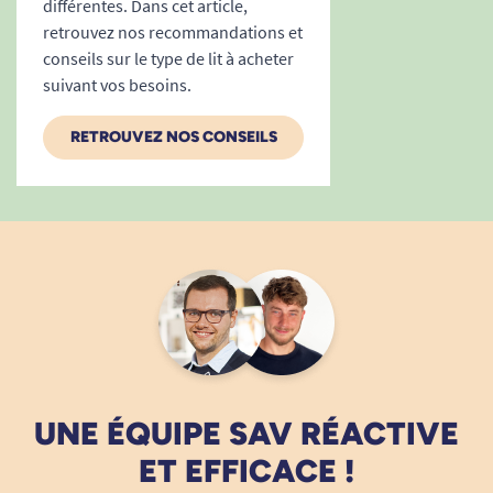
différentes. Dans cet article,
Bergerac, HMS-Vilgo, spécialisé en lits
retrouvez nos recommandations et
médicalisés, propose une gamme de produits
conseils sur le type de lit à acheter
répondant aux normes les plus exigeantes de la
suivant vos besoins.
communauté européenne et reçoivent le
RETROUVEZ NOS CONSEILS
marquage CE. Leur large gamme de produits
offre un volet de personnalisation complet qui
ne cesse d'évoluer pour répondre à vos besoins.
UNE ÉQUIPE SAV RÉACTIVE
ET EFFICACE !