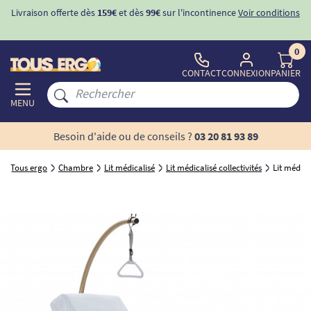
Livraison offerte dès
159€
et dès
99€
sur l'incontinence
Voir conditions
0
CONTACT
CONNEXION
PANIER
MENU
Besoin d'aide ou de conseils ?
03 20 81 93 89
Tous ergo
Chambre
Lit médicalisé
Lit médicalisé collectivités
Lit médica