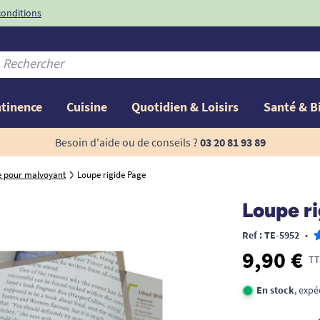
conditions
-10%
avec le code
ntinence
Cuisine
Quotidien & Loisirs
Santé & B
Besoin d'aide ou de conseils ?
03 20 81 93 89
pe pour malvoyant
Loupe rigide Page
Loupe r
Ref : TE-5952
•
9,90 €
TT
En stock
, exp