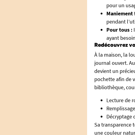
pour un usag
Maniement f
pendant l’uti
Pour tous :
I
ayant besoin 
Redécouvrez vo
À la maison, la lo
journal ouvert. A
devient un précieu
pochette afin de
bibliothèque, cour
Lecture de r
Remplissage 
Décryptage d
Sa transparence t
une couleur natur