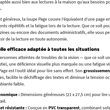
daptée aussi bien aux lectures à la maison qu’aux besoins p
.
t généreux, la loupe Page couvre l’équivalent d’une page ent
s répétitifs et la fatigue lors de la lecture. Que ce soit pour
zines ou encore des documents administratifs, elle vous p
isir de la lecture en toute autonomie.
lle efficace adaptée à toutes les situations
ersonnes atteintes de troubles de la vision — que ce soit u
bytie), une déficience visuelle plus marquée ou une fatigue v
age est l’outil idéal pour lire sans effort. Son
grossissemen
res, facilite le déchiffrage des textes et diminue la tension 
biante faible.
onomique :
Dimensions généreuses (21 x 27,5 cm) pour lire 
œil.
et résistante :
Conçue en
PVC transparent
, combinant soli