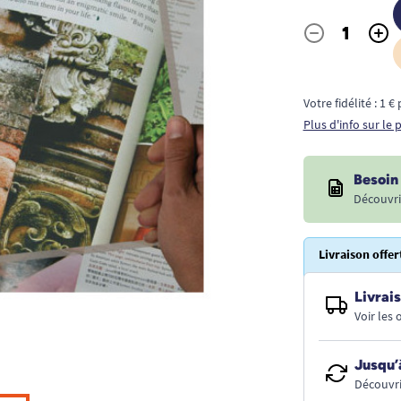
-
+
Quantité
Votre fidélité : 1 
Plus d'info sur le
Besoin 
Découvri
Livraison offer
Livrais
Voir les
Jusqu’
Découvri