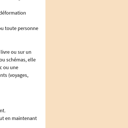
i déformation
 ou toute personne
 livre ou sur un
 ou schémas, elle
ac ou une
nts (voyages,
nt.
tout en maintenant