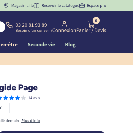
 "
BIENVENUE
Magasin Lille
" pour
la 1ère commande d'incontinence
Recevoir le catalogue
Espace pro
0
03 20 81 93 89
Connexion
Panier
/ Devis
Besoin d'un conseil ?
ien-être
Seconde vie
Blog
igide Page
14 avis
C
édié demain
Plus d'info