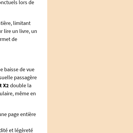
onctuels lors de
ière, limitant
 lire un livre, un
ermet de
ne baisse de vue
isuelle passagère
t X2
double la
oculaire, même en
une page entière
dité et légèreté