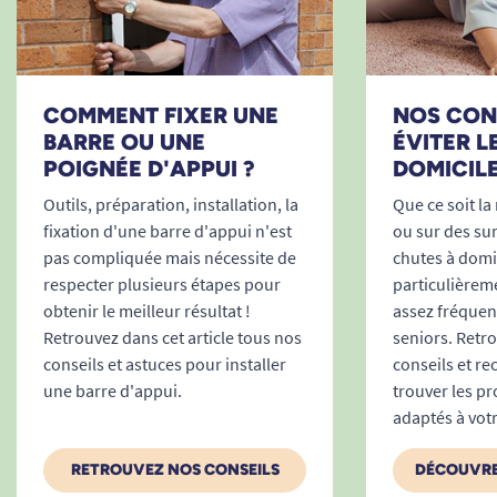
Voir tous les produits pour m'aider à me tenir.
Voir tous les produits pour m'aider à enjamber.
Voir tous les produits pour m'aider à me sentir en sécurité.
COMMENT FIXER UNE
NOS CON
BARRE OU UNE
ÉVITER L
Voir tous les produits pour m'aider à éviter les chutes.
POIGNÉE D'APPUI ?
DOMICIL
Outils, préparation, installation, la
Que ce soit la 
fixation d'une barre d'appui n'est
ou sur des sur
pas compliquée mais nécessite de
chutes à domic
respecter plusieurs étapes pour
particulièrem
obtenir le meilleur résultat !
assez fréquent
Retrouvez dans cet article tous nos
seniors. Retr
conseils et astuces pour installer
conseils et 
une barre d'appui.
trouver les pr
adaptés à votr
RETROUVEZ NOS CONSEILS
DÉCOUVRE