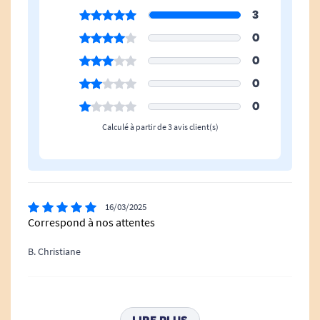
3
FIXATION :
0
0
-
Au mur: ce produit peut s'installer sur des
0
parois pleines (type briques) ou creuses (type
0
placo-plâtre).*
Calculé à partir de 3 avis client(s)
- Au sol: convient sur les sols durs ou en bois
massif.
16/03/2025
Correspond à nos attentes
GARANTIE :
B. Christiane
1 an
29/03/2017
trée bien