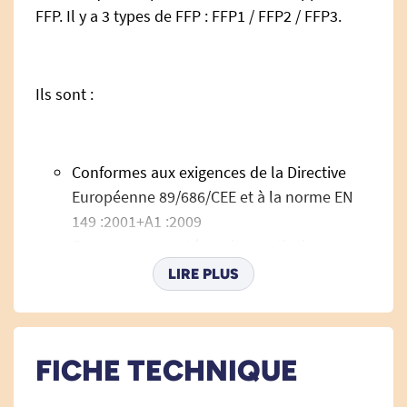
FFP. Il y a 3 types de FFP : FFP1 / FFP2 / FFP3.
Ils sont :
Conformes aux exigences de la Directive
Européenne 89/686/CEE et à la norme EN
149 :2001+A1 :2009
Conçus pour protéger des particules
solides et liquides (demi-masques
LIRE PLUS
filtrants), en prévention contre les maladies
infectieuses à risque (selon les
recommandations en vigueur)
FICHE TECHNIQUE
Utilisés en prévention des maladies
infectieuses à risque.