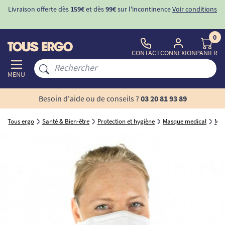
Livraison offerte dès
159€
et dès
99€
sur l'incontinence
Voir conditions
0
CONTACT
CONNEXION
PANIER
MENU
Besoin d'aide ou de conseils ?
03 20 81 93 89
Tous ergo
Santé & Bien-être
Protection et hygiène
Masque medical
Mas