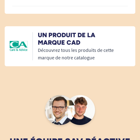
du savon.
Il existe un taille de masque FFP2 plus petite.
UN PRODUIT DE LA
MARQUE CAD
Vous pouvez retrouver tous les produits
Découvrez tous les produits de cette
complémentaires dans
masque médical
.
marque de notre catalogue