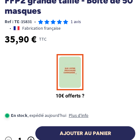
FFP2 grande taille - Boite de 50
masques
Ref : TE-15831
•
1 avis
•
Fabrication française
35,90 €
TTC
En stock
, expédié aujourd'hui
Plus d'info
AJOUTER AU PANIER
-
+