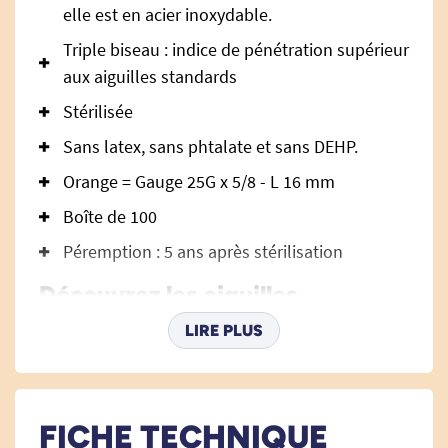
elle est en acier inoxydable.
Triple biseau : indice de pénétration supérieur
aux aiguilles standards
Stérilisée
Sans latex, sans phtalate et sans DEHP.
Orange = Gauge 25G x 5/8 - L 16 mm
Boîte de 100
Péremption : 5 ans après stérilisation
Découvrez les aiguilles
hypodermiques BD Microlance
LIRE PLUS
25G :
L'aiguille hypodermique Becton Dickinson
FICHE TECHNIQUE