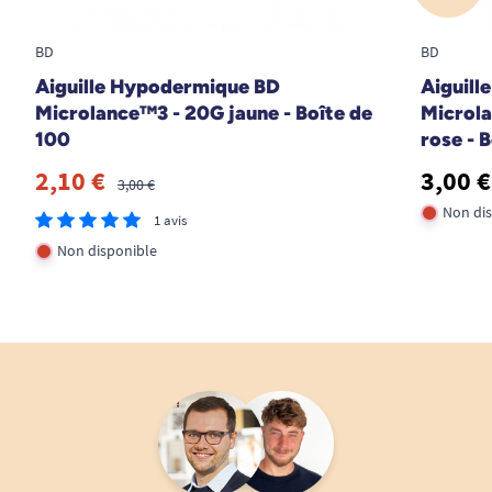
BD
BD
Aiguille Hypodermique BD
Aiguill
Microlance™3 - 20G jaune - Boîte de
Microla
100
rose - 
2,10 €
3,00 €
3,00 €
Non di
1 avis
Non disponible