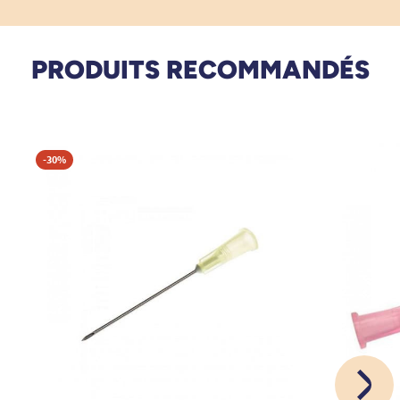
9001 : 2008 certificat n°ER-0097/1994 certifié par
AENOR.
PRODUITS RECOMMANDÉS
Découvrez nos collecteurs d'aiguilles disponible
en plusieurs formats !
-30%
Nous avons également des aiguilles bleues,
noires, vertes, roses, et jaunes.