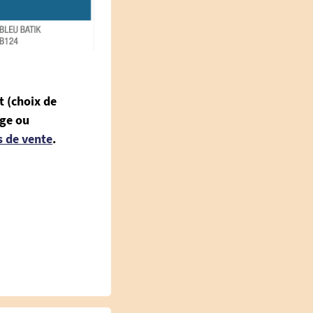
t (choix de
nge ou
s de vente
.