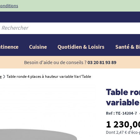
conditions
-10%
avec le code
ntinence
Cuisine
Quotidien & Loisirs
Santé & B
Besoin d'aide ou de conseils ?
03 20 81 93 89
e
Table ronde 4 places à hauteur variable Vari'Table
Table ro
variable
Ref : TE-14204-7
1 230,0
Dont 2,47 € d'éco-