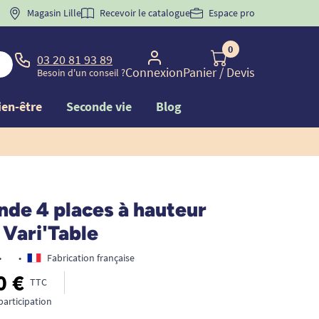
 "
BIENVENUE
Magasin Lille
" pour
la 1ère commande d'incontinence
Recevoir le catalogue
Espace pro
0
03 20 81 93 89
Connexion
Panier
/ Devis
Besoin d'un conseil ?
ien-être
Seconde vie
Blog
nde 4 places à hauteur
 Vari'Table
•
•
Fabrication française
0 €
TTC
participation