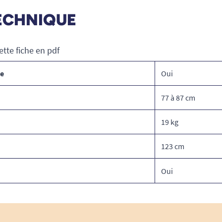
ECHNIQUE
ette fiche en pdf
ce
Oui
77 à 87 cm
19 kg
123 cm
Oui