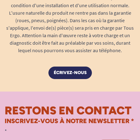
condition d'une installation et d'une utilisation normale.
Pour une harmonie parfaite :
L'usure naturelle du produit ne rentre pas dans la garantie
Personnalisez votre fauteuil en
(roues, pneus, poignées). Dans les cas où la garantie
s'applique, l'envoi de(s) pièce(s) sera pris en charge par Tous
sélectionnant "Personnalisé" dans la liste
Ergo. Attention la main d'œuvre reste à votre charge et un
déroulante et choisissez votre tissu parmi
diagnostic doit être fait au préalable par vos soins, durant
notre nuancier (voir fiche technique en bas
lequel nous pourrons vous assister au téléphone.
de page).
Service client à l’écoute :
Après
commande, nos conseillers vous
ÉCRIVEZ-NOUS
contactent rapidement pour valider avec
vous le choix exact du coloris et s’assurer
d’une correspondance optimale avec vos
envies ou votre mobilier existant.
RESTONS EN CONTACT
Facile à entretenir :
Tissus et finitions
INSCRIVEZ-VOUS À NOTRE NEWSLETTER *
pensés pour résister à une utilisation
quotidienne intense en institution ou à la
*
maison.