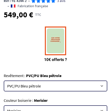
Ref : TE-4244-2
•
3 avis
•
Fabrication française
549,00 €
TTC
Revêtement :
PVC/PU Bleu pétrole
Couleur boiserie :
Merisier