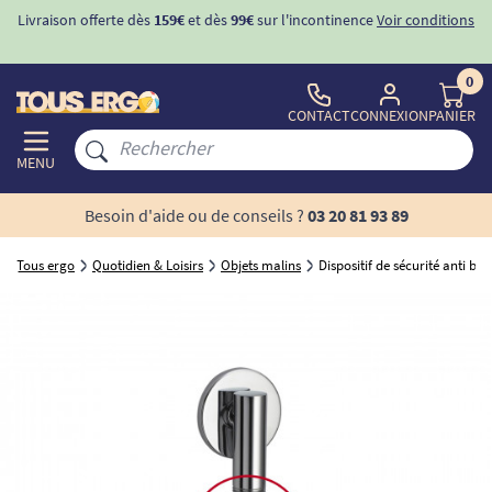
Livraison offerte dès
159€
et dès
99€
sur l'incontinence
Voir conditions
0
CONTACT
CONNEXION
PANIER
MENU
Besoin d'aide ou de conseils ?
03 20 81 93 89
Tous ergo
Quotidien & Loisirs
Objets malins
Dispositif de sécurité anti br