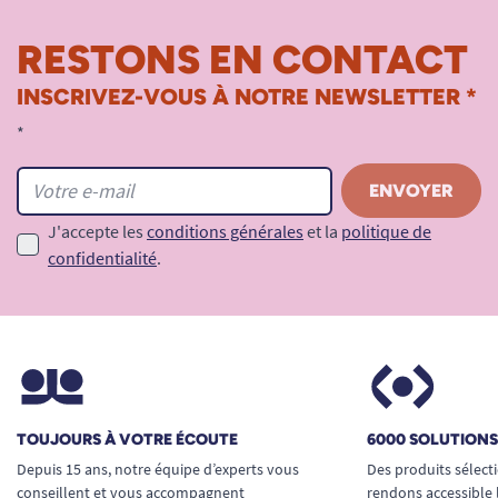
Alzheimer).
RESTONS EN CONTACT
Voir tous les produits pour m'aider à me sentir en sécurité.
INSCRIVEZ-VOUS À NOTRE NEWSLETTER *
*
J'accepte les
conditions générales
et la
politique de
confidentialité
.
TOUJOURS À VOTRE ÉCOUTE
6000 SOLUTION
Depuis 15 ans, notre équipe d’experts vous
Des produits sélect
conseillent et vous accompagnent
rendons accessible 