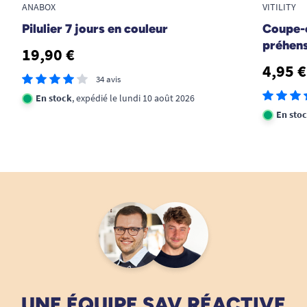
ANABOX
VITILITY
m’a remboursé. Merci à vous
Pilulier 7 jours en couleur
Coupe-
A. Anonymous
préhens
19,90 €
4,95 €
Bonjour Madame, Merci pour votre avis, l'aspect
34 avis
rugueux du mortier permet une meilleure adhérence
En stock
, expédié le lundi 10 août 2026
avec le pilon et évite que les pilules ne glissent. Bonne
En sto
journée, L'équipe Tous Ergo
Tous Ergo
UNE ÉQUIPE SAV RÉACTIVE