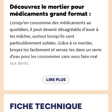
Découvrez le mortier pour
médicaments grand format :
Lorsqu'on consomme des médicaments au
quotidien, il peut devenir désagréable d'avoir à
les mâcher, surtout lorsqu'ils sont
particulièrement solides. Grâce à ce mortier,
broyez les facilement et versez-les dans un verre
d'eau pour les consommer sans vous faire mal
aux dents.
La forme du mortier et de son pilon ainsi que
LIRE PLUS
leur texture rugueuse permet de coincer
facilement le médicament et de le broyer sans
qu'il ne glisse. Une fois le pilon positionné
contre le médicament, il suffit simplement
FICHE TECHNIQUE
d'actionner des rotations, nul besoin de taper le