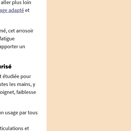
aller plus loin
nage adapté
et
mé, cet arrosoir
 fatigue
’apporter un
urisé
t étudiée pour
tes les mains, y
oignet, faiblesse
un usage par tous
rticulations et