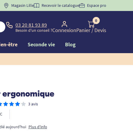
 "
BIENVENUE
Magasin Lille
" pour
la 1ère commande d'incontinence
Recevoir le catalogue
Espace pro
0
03 20 81 93 89
Connexion
Panier
/ Devis
Besoin d'un conseil ?
ien-être
Seconde vie
Blog
r ergonomique
3 avis
C
dié aujourd'hui
Plus d'info