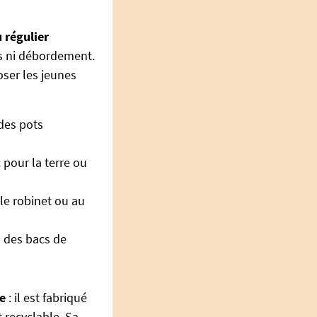
u régulier
es ni débordement.
oser les jeunes
 des pots
c pour la terre ou
le robinet ou au
u des bacs de
e
: il est fabriqué
 recyclable. Sa