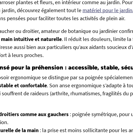
roser plantes et fleurs, en intérieur comme au jardin. Pour 
u jardin, découvrez également tout le
matériel pour le jardi
ns pensées pour faciliter toutes les activités de plein air.
ucher ou droitier, amateur de botanique ou jardinier confir
 main intuitive et naturelle
. Il réduit les douleurs, limite la
dresse aussi bien aux particuliers qu’aux aidants soucieux d
rt à leurs proches.
nsé pour la préhension : accessible, stable, séc
rosoir ergonomique se distingue par sa poignée spécialemen
stable et confortable
. Son anse ergonomique s’adapte à tou
 souffrent de raideurs (arthrite, rhumatismes, fragilités du p
droitiers comme aux gauchers
: poignée symétrique, pour 
ion.
urelle de la main
: la prise est moins sollicitante pour les a