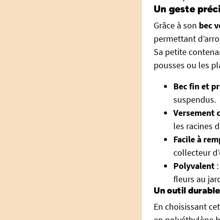
Un geste préci
Grâce à son
bec v
permettant d’arro
Sa petite contena
pousses ou les pla
Bec fin et pr
suspendus.
Versement c
les racines d
Facile à rem
collecteur d’
Polyvalent
:
fleurs au jar
Un outil durabl
En choisissant cet
en polyéthylène h