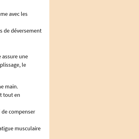
ême avec les
ques de déversement
e assure une
plissage, le
ne main.
t tout en
 ni de compenser
fatigue musculaire