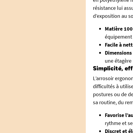
résistance lui as
d’exposition au sol
Matière 100
équipement f
Facile à net
Dimensions
une étagère 
Simplicité, eff
L’arrosoir ergono
difficultés à util
postures ou de d
sa routine, du rem
Favorise l’a
rythme et se
Discret et é