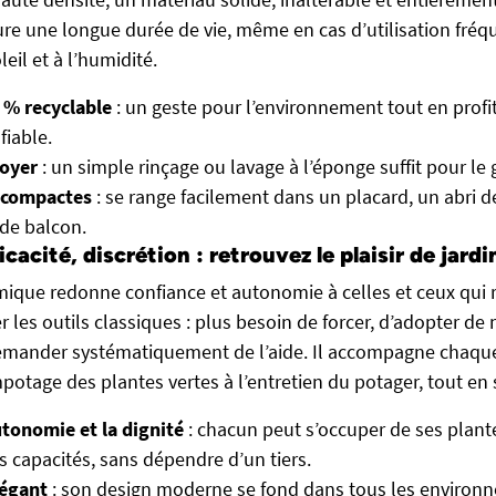
sure une longue durée de vie, même en cas d’utilisation fré
eil et à l’humidité.
 % recyclable
: un geste pour l’environnement tout en profi
iable.
toyer
: un simple rinçage ou lavage à l’éponge suffit pour le 
 compactes
: se range facilement dans un placard, un abri de
de balcon.
icacité, discrétion : retrouvez le plaisir de jardi
mique redonne confiance et autonomie à celles et ceux qui 
iser les outils classiques : plus besoin de forcer, d’adopter d
emander systématiquement de l’aide. Il accompagne chaque 
potage des plantes vertes à l’entretien du potager, tout en 
utonomie et la dignité
: chacun peut s’occuper de ses plant
s capacités, sans dépendre d’un tiers.
légant
: son design moderne se fond dans tous les environ