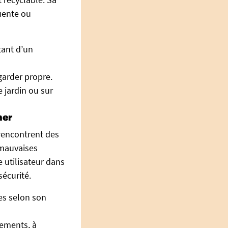
quente ou
tant d’un
garder propre.
 jardin ou sur
ner
rencontrent des
e mauvaises
utilisateur dans
sécurité.
es selon son
nements, à