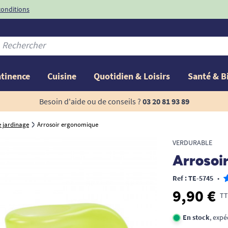
conditions
-10%
avec le code
ntinence
Cuisine
Quotidien & Loisirs
Santé & B
Besoin d'aide ou de conseils ?
03 20 81 93 89
e jardinage
Arrosoir ergonomique
VERDURABLE
Arrosoi
Ref : TE-5745
•
9,90 €
TT
En stock
, expé