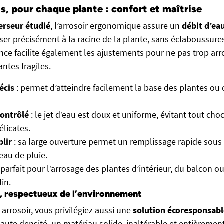
s, pour chaque plante : confort et maîtrise
erseur étudié
, l’arrosoir ergonomique assure un
débit d’ea
ser précisément à la racine de la plante, sans éclaboussur
nce facilite également les ajustements pour ne pas trop arr
ntes fragiles.
écis
: permet d’atteindre facilement la base des plantes ou
ontrôlé
: le jet d’eau est doux et uniforme, évitant tout cho
élicates.
plir
: sa large ouverture permet un remplissage rapide sous 
eau de pluie.
 parfait pour l’arrosage des plantes d’intérieur, du balcon o
din.
e, respectueux de l’environnement
 arrosoir, vous privilégiez aussi une
solution écoresponsabl
aute densité, un matériau solide, inaltérable et entièrement