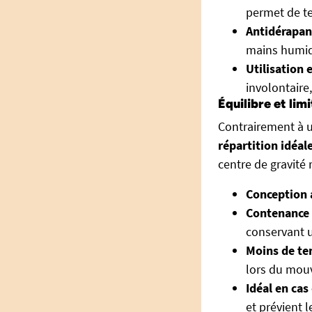
permet de te
Antidérapan
mains humide
Utilisation 
involontaire
Équilibre et lim
Contrairement à u
répartition idéal
centre de gravité 
Conception 
Contenance 
conservant u
Moins de ten
lors du mou
Idéal en cas
et prévient 