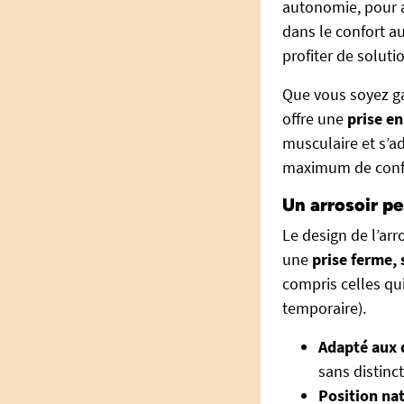
autonomie, pour ar
dans le confort a
profiter de solutio
Que vous soyez ga
offre une
prise en
musculaire et s’a
maximum de confo
Un arrosoir pe
Le design de l’ar
une
prise ferme, 
compris celles qui
temporaire).
Adapté aux 
sans distinct
Position nat