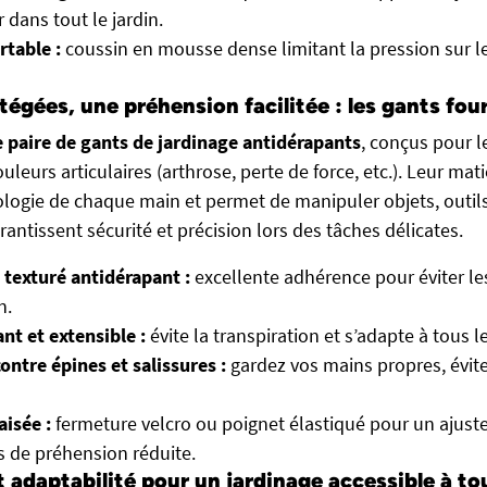
 dans tout le jardin.
rtable :
coussin en mousse dense limitant la pression sur l
égées, une préhension facilitée : les gants fou
 paire de gants de jardinage antidérapants
, conçus pour l
uleurs articulaires (arthrose, perte de force, etc.). Leur mat
ogie de chaque main et permet de manipuler objets, outil
arantissent sécurité et précision lors des tâches délicates.
texturé antidérapant :
excellente adhérence pour éviter le
n.
ant et extensible :
évite la transpiration et s’adapte à tous l
ontre épines et salissures :
gardez vos mains propres, évit
isée :
fermeture velcro ou poignet élastiqué pour un ajust
 de préhension réduite.
 adaptabilité pour un jardinage accessible à to