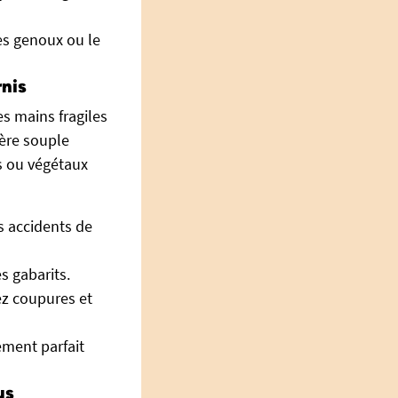
es genoux ou le
rnis
es mains fragiles
ière souple
s ou végétaux
s accidents de
es gabarits.
ez coupures et
ement parfait
us