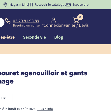
 "
BIENVENUE
Magasin Lille
" pour
la 1ère commande d'incontinence
Recevoir le catalogue
Espace pro
0
03 20 81 93 89
Connexion
Panier
/ Devis
Besoin d'un conseil ?
ien-être
Seconde vie
Blog
ouret agenouilloir et gants
nage
TTC
dié le lundi 10 août 2026
Plus d'info