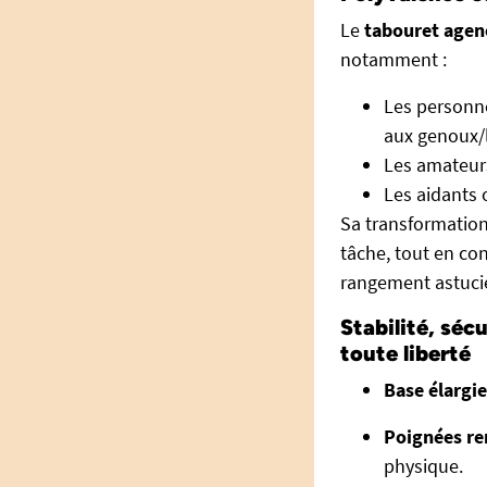
Le
tabouret ageno
notamment :
Les personne
aux genoux/l
Les amateurs
Les aidants 
Sa transformation
tâche, tout en co
rangement astucie
Stabilité, séc
toute liberté
Base élargie
Poignées re
physique.