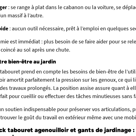
éger
: se range à plat dans le cabanon ou la voiture, se dépl
un massif à l’autre.
pide
: aucun outil nécessaire, prêt à l’emploi en quelques s
mie est immédiat : plus besoin de se faire aider pour se rel
 coincé au sol après une chute.
tre bien-être au jardin
abouret prend en compte les besoins de bien-être de l’utili
ir amortit parfaitement la pression sur les genoux, ce qui l
s des travaux prolongés. La position assise assure quant à e
fait pour cueillir ou effectuer des tâches minutieuses sans f
un soutien indispensable pour préserver vos articulations, pr
etrouver le goût du travail en extérieur même avec une mobil
 tabouret agenouilloir et gants de jardinage :