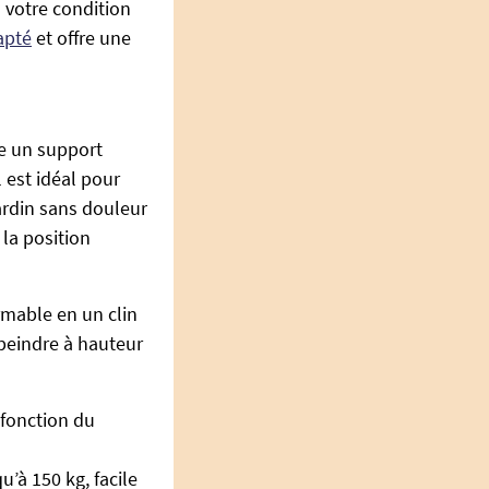
u votre condition
apté
et offre une
e un support
 est idéal pour
ardin sans douleur
 la position
rmable en un clin
u peindre à hauteur
 fonction du
’à 150 kg, facile