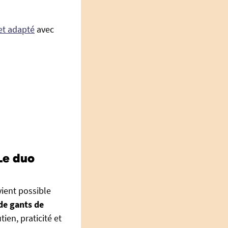
 et adapté
avec
Le duo
vient possible
de gants de
ien, praticité et