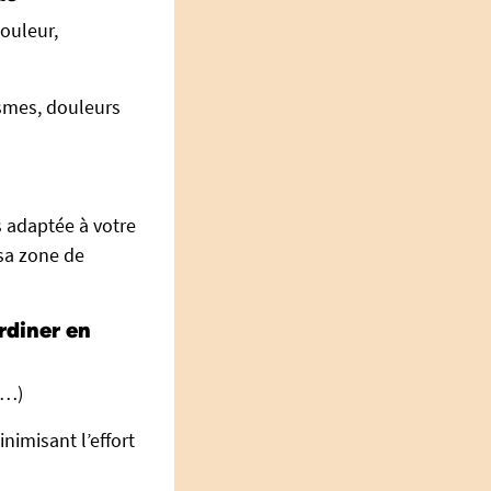
douleur,
ismes, douleurs
s adaptée à votre
 sa zone de
rdiner en
s…)
inimisant l’effort