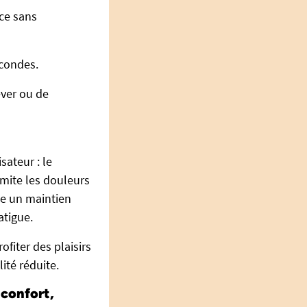
ace sans
econdes.
ever ou de
sateur : le
imite les douleurs
lle un maintien
atigue.
ofiter des plaisirs
ité réduite.
 confort,