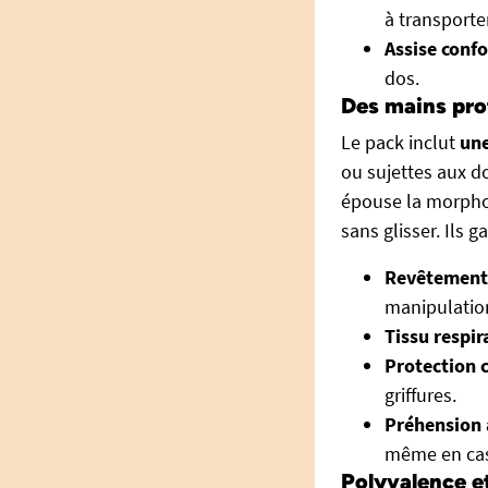
à transporter
Assise confo
dos.
Des mains prot
Le pack inclut
une
ou sujettes aux do
épouse la morphol
sans glisser. Ils g
Revêtement 
manipulatio
Tissu respir
Protection c
griffures.
Préhension a
même en cas
Polyvalence et