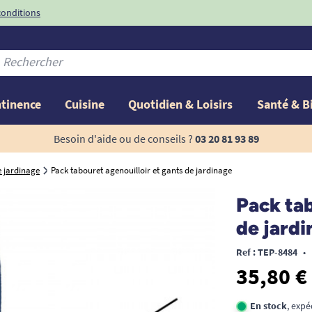
conditions
-10%
avec le code
ntinence
Cuisine
Quotidien & Loisirs
Santé & B
Besoin d'aide ou de conseils ?
03 20 81 93 89
e jardinage
Pack tabouret agenouilloir et gants de jardinage
Pack tab
de jardi
Ref : TEP-8484
•
35,80 €
En stock
, expé