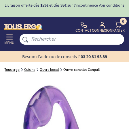
Livraison offerte dès
159€
et dès
99€
sur l'incontinence
Voir conditions
0
CONTACT
CONNEXION
PANIER
MENU
Besoin d'aide ou de conseils ?
03 20 81 93 89
Tous ergo
Cuisine
Ouvre bocal
Ouvre-canettes Canpull