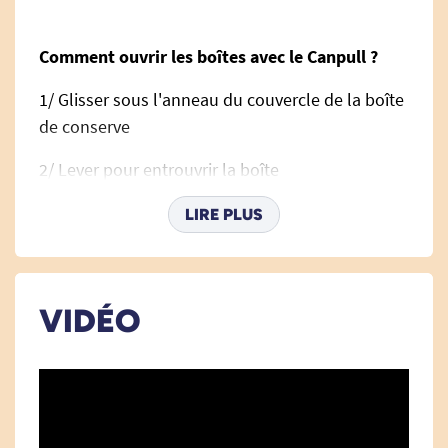
Comment ouvrir les boîtes avec le Canpull ?
1/ Glisser sous l'anneau du couvercle de la boîte
de conserve
2/ Lever pour entrouvrir la boîte
3/ Basculer vers l'arrière, tirer et ôter le couvercle
LIRE PLUS
Comment ouvrir les canettes avec le Canpull ?
VIDÉO
1/ Retournez le canpull pour l'utiliser en tant
qu'ouvre-canettes
2/ Lever pour entrouvrir la boîte