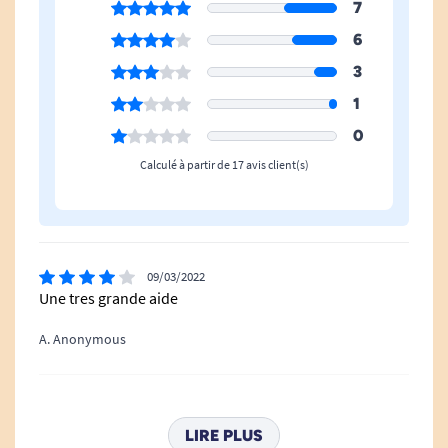
7
6
3
1
0
Calculé à partir de 17 avis client(s)
09/03/2022
Une tres grande aide
A. Anonymous
15/07/2021
Très bien pour ne plus se retourné les ongles ou
LIRE PLUS