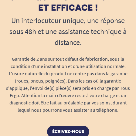
ET EFFICACE !
pratique ? Un grand merci par avance Antoine de Tous
ergo
Un interlocuteur unique, une réponse
Tous Ergo
sous 48h et une assistance technique à
distance.
29/08/2019
Merci
Garantie de 2 ans sur tout défaut de fabrication, sous la
condition d'une installation et d'une utilisation normale.
A. Anonymous
L'usure naturelle du produit ne rentre pas dans la garantie
(roues, pneus, poignées). Dans les cas où la garantie
1
2
3
4
s'applique, l'envoi de(s) pièce(s) sera pris en charge par Tous
Ergo. Attention la main d'œuvre reste à votre charge et un
diagnostic doit être fait au préalable par vos soins, durant
lequel nous pourrons vous assister au téléphone.
ÉCRIVEZ-NOUS