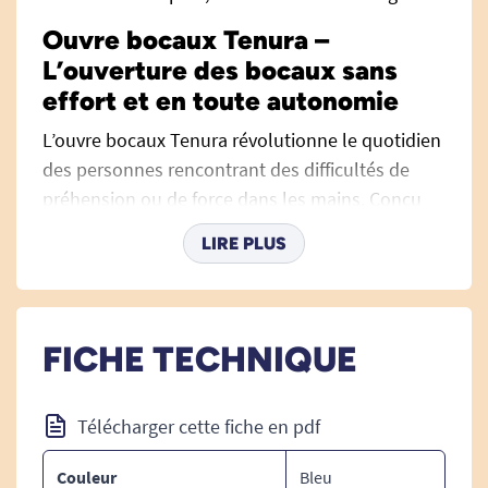
Ouvre bocaux Tenura –
L’ouverture des bocaux sans
effort et en toute autonomie
L’ouvre bocaux Tenura révolutionne le quotidien
des personnes rencontrant des difficultés de
préhension ou de force dans les mains. Conçu
pour faciliter l’ouverture des bocaux et
LIRE PLUS
bouteilles vissées, il apporte confort, sécurité et
autonomie à la maison au moment des repas ou
pour toutes vos conserves. Parmi les
ustensiles
de cuisine ergonomiques
, il se distingue par son
FICHE TECHNIQUE
efficacité et sa simplicité d’usage.
S’adaptant aux principaux couvercles du marché
Télécharger cette fiche en pdf
(confiture, cornichons, sauces...), cet ouvre-bocal
Couleur
Bleu
antidérapant s’adresse tout particulièrement aux