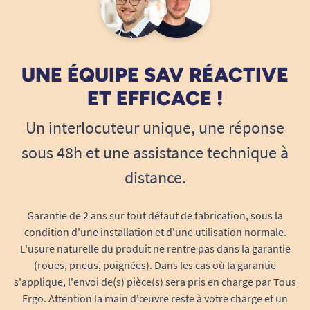
gaze et compresses sans contact direct,
préservant l’asepsie tout au long du geste.
Pensé pour les soignants : praticité,
UNE ÉQUIPE SAV RÉACTIVE
fiabilité, sérénité d’exécution
ET EFFICACE !
Avec le
set de pansement n°2
, chaque étape du
geste de soin est anticipée :
Un interlocuteur unique, une réponse
Ouverture immédiate :
Le blister se décolle
sous 48h et une assistance technique à
en toute simplicité, les éléments restent
distance.
organisés et accessibles grâce aux 4
alvéoles. Idéal pour limiter les gestes
Garantie de 2 ans sur tout défaut de fabrication, sous la
inutiles et favoriser une procédure rapide
condition d'une installation et d'une utilisation normale.
en situation sensible.
L'usure naturelle du produit ne rentre pas dans la garantie
Respect de l’asepsie :
Évitez les
(roues, pneus, poignées). Dans les cas où la garantie
contaminations lors des transferts de
s'applique, l'envoi de(s) pièce(s) sera pris en charge par Tous
matériels, grâce à l’agencement
Ergo. Attention la main d'œuvre reste à votre charge et un