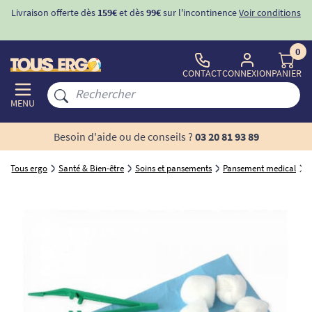
Livraison offerte dès
159€
et dès
99€
sur l'incontinence
Voir conditions
0
CONTACT
CONNEXION
PANIER
MENU
Besoin d'aide ou de conseils ?
03 20 81 93 89
Tous ergo
Santé & Bien-être
Soins et pansements
Pansement medical
S