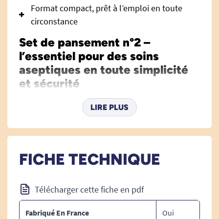
Format compact, prêt à l’emploi en toute
circonstance
Set de pansement n°2 –
l’essentiel pour des soins
aseptiques en toute simplicité
et sécurité
Le
set de pansement n°2
unitaire réunit tout le
LIRE PLUS
nécessaire pour réaliser efficacement et
rapidement le soin ou le changement de
pansements
, aussi bien en milieu hospitalier
qu’en cabinet libéral ou pour des actes de soins
FICHE TECHNIQUE
infirmiers à domicile. Conçu pour répondre aux
exigences d’hygiène et de praticité, il favorise la
Télécharger cette fiche en pdf
prévention des infections et l’optimisation du
temps médical, tout en apportant confort et
Fabriqué En France
Oui