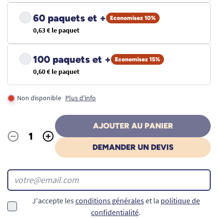
60 paquets et +
Economisez 10%
0,63 € le paquet
100 paquets et +
Economisez 15%
0,60 € le paquet
Non disponible
Plus d'info
AJOUTER AU PANIER
-
+
Quantité
DEMANDER UN DEVIS
J'accepte les
conditions générales
et la
politique de
confidentialité
.