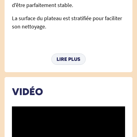
d'être parfaitement stable.
La surface du plateau est stratifiée pour faciliter
son nettoyage.
DIMENSIONS :
LIRE PLUS
54 cm x 31 cm x 23,5 cm.
Poids : 1.95 kg
VIDÉO
Voir tous les plateaux de lit
.
Voir tous les produits pour m'aider à lever les bras.
Voir tous les produits pour a
ider les personnes alitées.