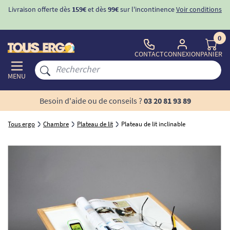
Livraison offerte dès
159€
et dès
99€
sur l'incontinence
Voir conditions
0
CONTACT
CONNEXION
PANIER
MENU
Besoin d'aide ou de conseils ?
03 20 81 93 89
Tous ergo
Chambre
Plateau de lit
Plateau de lit inclinable