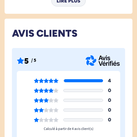
LIRE PLUS
Couverture
Oui
Nb De Position
4
AVIS CLIENTS
Arrêt Automatique Apres
180 min
5
/ 5
4
0
0
0
0
Calculé à partir de 4 avis client(s)