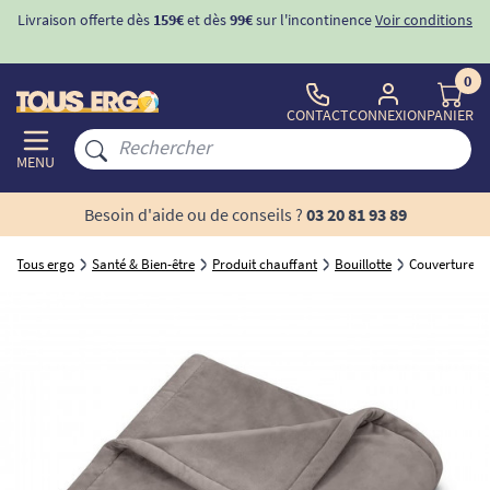
Livraison offerte dès
159€
et dès
99€
sur l'incontinence
Voir conditions
0
CONTACT
CONNEXION
PANIER
MENU
Besoin d'aide ou de conseils ?
03 20 81 93 89
Tous ergo
Santé & Bien-être
Produit chauffant
Bouillotte
Couverture ch