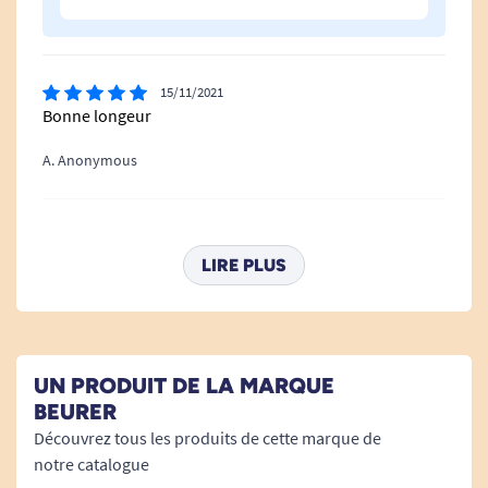
15/11/2021
Bonne longeur
A. Anonymous
15/02/2018
Excellent et j'aime beaucoup les produits Beurer.
LIRE PLUS
A. Anonymous
18/01/2018
UN PRODUIT DE LA MARQUE
Excellent produit qui permet de réaliser de
BEURER
substantielles économies d'électricité, car il est
Découvrez tous les produits de cette marque de
possible de chauffer seulement son lit et non toute la
notre catalogue
chambre. Le toucher de cette couverture est