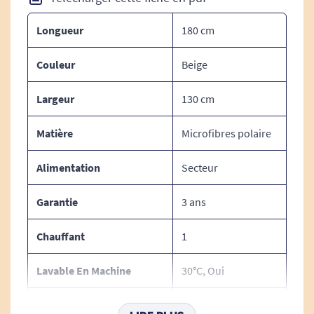
BSS (système de sécurité Beurer).
Interrupteur amovible
Longueur
180 cm
Lavable en machine à 30 °C
100 watts
Couleur
Beige
Alimentation secteur.
Largeur
130 cm
Poids :
Matière
Microfibres polaire
Poids : 500 g
Alimentation
Secteur
Garantie
3 ans
Voir toutes les couvertures et surmatelas
chauffants.
Chauffant
1
Voir tous les produits pour m'aider à apaiser les
Lavable En Machine
30°C, Oui
douleurs.
Puissance
100 W
Voir tous les produits pour me réchauffer.