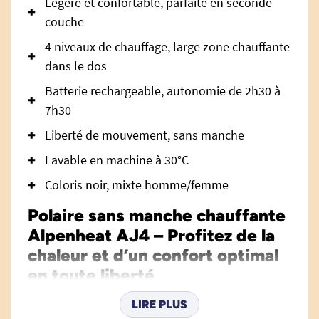
Légère et confortable, parfaite en seconde
couche
4 niveaux de chauffage, large zone chauffante
dans le dos
Batterie rechargeable, autonomie de 2h30 à
7h30
Liberté de mouvement, sans manche
Lavable en machine à 30°C
Coloris noir, mixte homme/femme
Polaire sans manche chauffante
Alpenheat AJ4 – Profitez de la
chaleur et d’un confort optimal
en toute liberté
La
polaire sans manche chauffante Alpenheat
LIRE PLUS