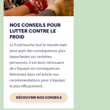
NOS CONSEILS POUR
LUTTER CONTRE LE
FROID
S
M
L
XL
Le froid touche tout le monde mais
A
48
52
54
57
peut avoir des conséquences plus
B
42
44
50
52
importantes sur certaines
C
66
67
70
72
personnes, il est donc nécessaire
D
21
22
23
24
de s'équiper en conséquences.
E
13
14
15
15
Retrouvez dans cet article nos
Taille Femme
36
38
40
42
recommandations pour s'équiper
le plus efficacement.
Taille Homme
46
48
50
52
DÉCOUVRIR NOS CONSEILS