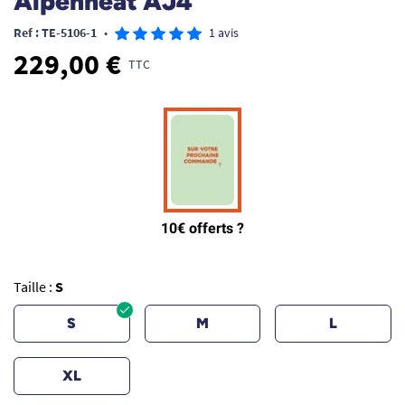
Alpenheat AJ4
Ref : TE-5106-1
•
1 avis
229,00 €
TTC
Taille :
S
S
M
L
XL