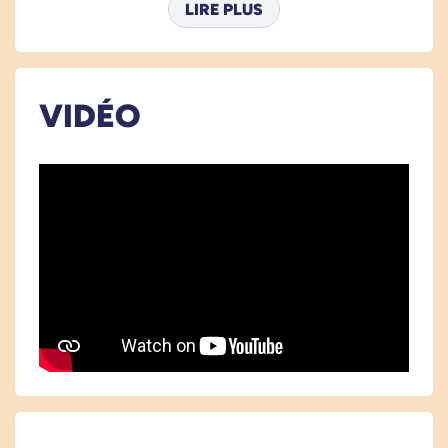
LIRE PLUS
Les avantages du surmatelas
climatisé CLIMSOM :
VIDÉO
Été comme hiver, choisissez la température
de votre lit. Dormez plus confortablement !
Adaptable, le CLIMSON existe pour les lits
simple ou double.
Soulageant, l'effet chaleur ou fraicheur du
CLIMSON vous permettra de diminuer vos
douleurs.
Inventé par un phlébologue, le CLIMSON a
prouvé ces qualités dans le monde
médical.
Personnalisé, le CLIMSON propose une
température personnelle de confort pour