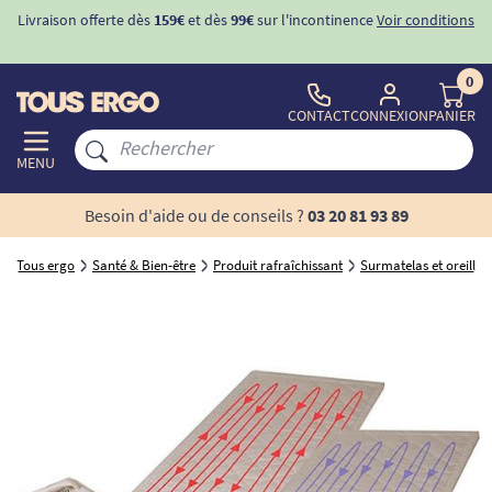
Livraison offerte dès
159€
et dès
99€
sur l'incontinence
Voir conditions
0
CONTACT
CONNEXION
PANIER
MENU
Besoin d'aide ou de conseils ?
03 20 81 93 89
Tous ergo
Santé & Bien-être
Produit rafraîchissant
Surmatelas et oreiller