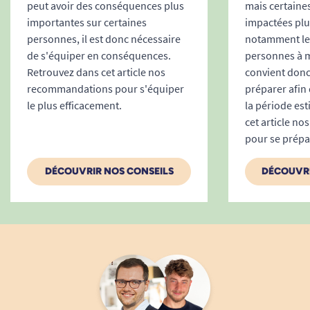
Voir tous les produits pour me réchauffer.
peut avoir des conséquences plus
mais certaine
A. Anonymous
importantes sur certaines
impactées pl
Voir tous les produits pour m'aider à apaiser les
personnes, il est donc nécessaire
notamment les
douleurs.
de s'équiper en conséquences.
personnes à mo
1
2
3
4
Retrouvez dans cet article nos
convient donc
recommandations pour s'équiper
préparer afin
le plus efficacement.
la période es
cet article n
pour se prépa
DÉCOUVRIR NOS CONSEILS
DÉCOUVRE