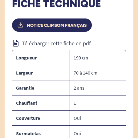
FICHE TECHNIQUE
s'endormir à votre aise.
Les bienfaits de la chaleur
NOTICE CLIMSOM FRANÇAIS
Les bienfaits du frais pour :
pour :
les jambes
Télécharger cette fiche en pdf
lourdes
lombalgies
jambes sans
courbatures
Longueur
190 cm
repos
Largeur
70 à 140 cm
contractures
musculaires
ménopause
Garantie
2 ans
récupération
problèmes de
des efforts
thyroïde,
Chauffant
1
musculaires
intenses
Couverture
Oui
sudations
Confort
nocturnes
nocturne
Surmatelas
Oui