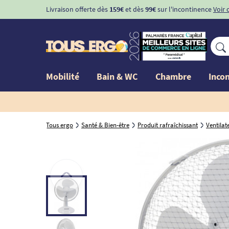
Livraison offerte dès
159€
et dès
99€
sur l'incontinence
Voir 
Mobilité
Bain & WC
Chambre
Inco
Tous ergo
Santé & Bien-être
Produit rafraîchissant
Ventilat