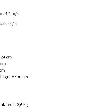
r : 4,2 m/s
3600 m3 / h
: 24 cm
7 cm
 cm
a grille : 30 cm
ilateur : 2,6 kg