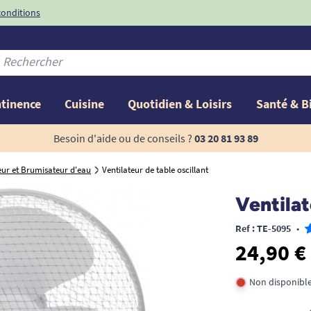
conditions
-10%
avec le code
ntinence
Cuisine
Quotidien & Loisirs
Santé & B
Besoin d'aide ou de conseils ?
03 20 81 93 89
eur et Brumisateur d'eau
Ventilateur de table oscillant
Ventilat
Ref : TE-5095
•
24,90 €
Non disponible