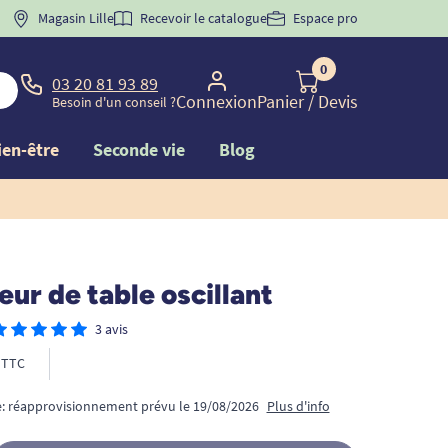
 "
BIENVENUE
Magasin Lille
" pour
la 1ère commande d'incontinence
Recevoir le catalogue
Espace pro
0
03 20 81 93 89
Connexion
Panier
/ Devis
Besoin d'un conseil ?
ien-être
Seconde vie
Blog
eur de table oscillant
3 avis
TTC
: réapprovisionnement prévu le 19/08/2026
Plus d'info