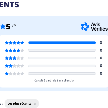
IENTS
5
/ 5
3
0
0
0
0
Calculé à partir de 3 avis client(s)
s :