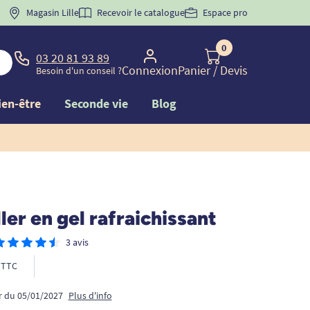
 "
BIENVENUE
Magasin Lille
" pour
la 1ère commande d'incontinence
Recevoir le catalogue
Espace pro
0
03 20 81 93 89
Connexion
Panier
/ Devis
Besoin d'un conseil ?
ien-être
Seconde vie
Blog
ller en gel rafraichissant
3 avis
TTC
ir du 05/01/2027
Plus d'info