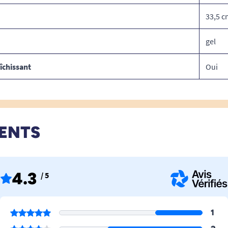
33,5 c
gel
îchissant
Oui
IENTS
4.3
/ 5
1