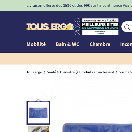
Livraison offerte dès
159€
et dès
99€
sur l'incontinence
Voir 
Mobilité
Bain & WC
Chambre
Inco
Tous ergo
Santé & Bien-être
Produit rafraîchissant
Surmatel