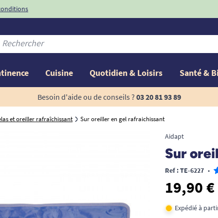
conditions
-10%
avec le code
ntinence
Cuisine
Quotidien & Loisirs
Santé & B
Besoin d'aide ou de conseils ?
03 20 81 93 89
as et oreiller rafraîchissant
Sur oreiller en gel rafraichissant
Aidapt
Sur orei
Ref : TE-6227
•
19,90 €
Expédié à part