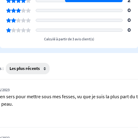
2
0
0
0
Calculé à partir de 3 avis client(s)
s :
5/2023
'en sers pour mettre sous mes fesses, vu que je suis la plus part du
a peau.
9/2022