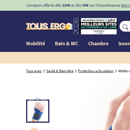
Livraison offerte dès
159€
et dès
99€
sur l'incontinence
Voir 
Mobilité
Bain & WC
Chambre
Inco
Tous ergo
Santé & Bien-être
Protection articulation
Attelle