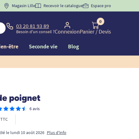
 "
BIENVENUE
Magasin Lille
" pour
la 1ère commande d'incontinence
Recevoir le catalogue
Espace pro
0
03 20 81 93 89
Connexion
Panier
/ Devis
Besoin d'un conseil ?
ien-être
Seconde vie
Blog
de poignet
6 avis
TTC
dié le lundi 10 août 2026
Plus d'info