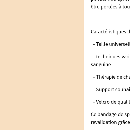
être portées à tou
Caractéristiques 
- Taille universel
- techniques varia
sanguine
- Thérapie de ch
- Support souhai
- Velcro de quali
Ce bandage de spo
revalidation grâc