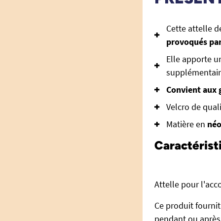
Cette attelle 
provoqués par
Elle apporte 
supplémentaire
Convient aux g
Velcro de quali
Matière en
néo
Caractérist
Attelle pour l'ac
Ce produit fourni
pendant ou après l