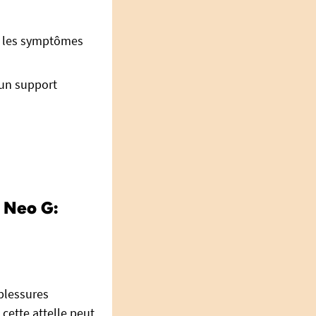
les symptômes
 un support
t Neo G:
 blessures
 cette attelle peut