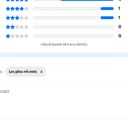
1
1
0
0
Calculé à partir de 6 avis client(s)
s :
3/2023