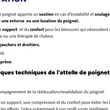
de poignet apporte un
soutien
en cas d'instabilité et
soulage
 une entorse ou une luxation du poignet.
un
support
et du
confort
pour les blessures qui nécessitent
 ou une thérapie de chaleur.
auchers et droitiers.
té.
prène
.
iques techniques de l'attelle de poigne
compagnement de la rééducation/revalidation du poignet.
t un support, une compression et du confort pour éviter les
es efforts. Grâce notamment à son profil super intelligent ,