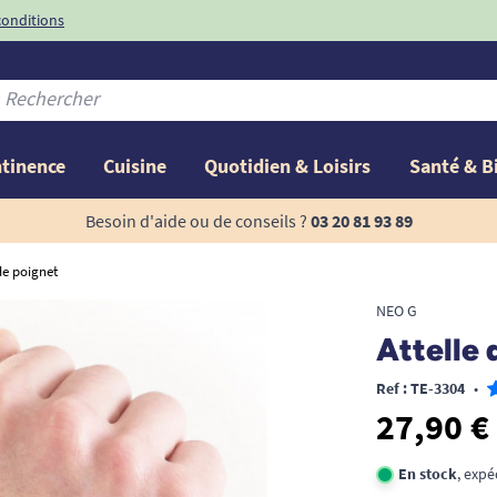
conditions
-10%
avec le code
ntinence
Cuisine
Quotidien & Loisirs
Santé & B
Besoin d'aide ou de conseils ?
03 20 81 93 89
 de poignet
NEO G
Attelle 
Ref : TE-3304
•
27,90 €
En stock
, expé