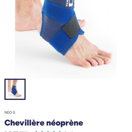
NEO G
Chevillère néoprène