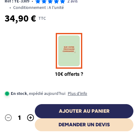
Ref : TE-3309
•
2 avis
•
Conditionnement : A l'unité
34,90 €
TTC
En stock
, expédié aujourd'hui
Plus d'info
AJOUTER AU PANIER
-
+
Quantité
DEMANDER UN DEVIS