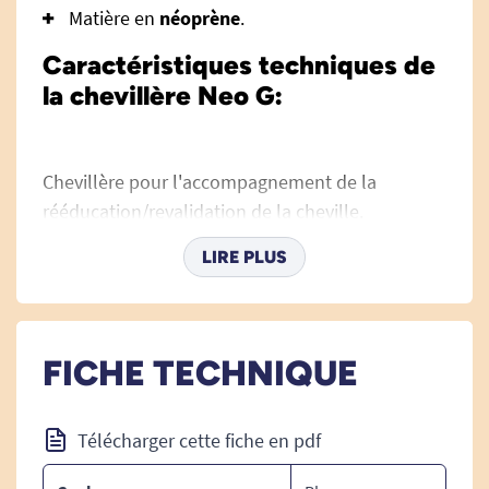
Matière en
néoprène
.
Caractéristiques techniques de
la chevillère Neo G:
Chevillère pour l'accompagnement de la
rééducation/revalidation de la cheville.
Ce produit fournit un support, une compression
LIRE PLUS
et du confort pour éviter les blessures pendant
ou après les efforts. Grâce notamment à son
profil super intelligent , cette chevillère peut être
FICHE TECHNIQUE
portées à tout moment : pendant la revalidation,
le travail ou le sport.
Télécharger cette fiche en pdf