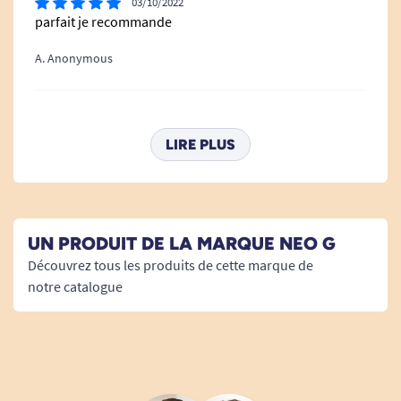
03/10/2022
parfait je recommande
A. Anonymous
07/05/2020
très confortable , le maintien est parfait
LIRE PLUS
A. Anonymous
UN PRODUIT DE LA MARQUE NEO G
Découvrez tous les produits de cette marque de
notre catalogue