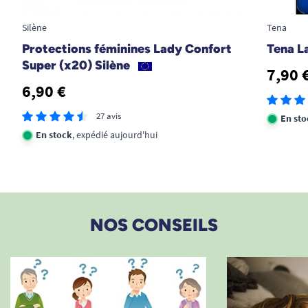
aux visiteuses de ce cite en toute confiance.
Silène
Tena
M. Liliane
Protections féminines Lady Confort
Tena L
Super (x20) Silène
7,90 
1
2
3
14
6,90 €
27 avis
En sto
En stock
, expédié aujourd'hui
NOS CONSEILS