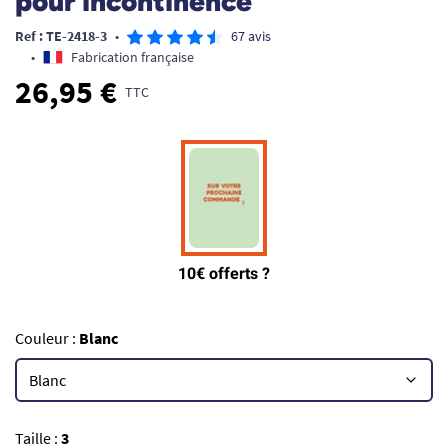
pour incontinence
Ref : TE-2418-3
•
67 avis
•
Fabrication française
26,95 €
TTC
Couleur :
Blanc
Taille :
3