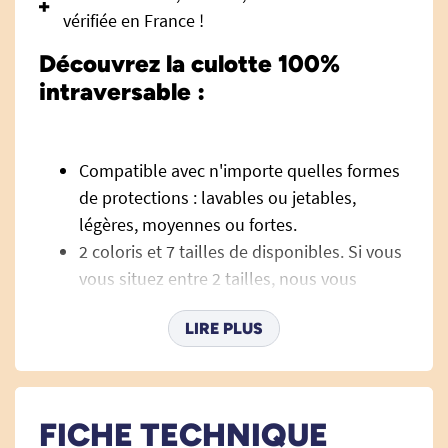
vérifiée en France !
Découvrez la culotte 100%
intraversable :
Compatible avec n'importe quelles formes
de protections : lavables ou jetables,
légères, moyennes ou fortes.
2 coloris et 7 tailles de disponibles. Si vous
vous situez entre 2 tailles, nous vous
conseillons de prendre la taille en-dessous,
LIRE PLUS
car le sous-vêtement doit être près du
corps pour éviter les fuites.
En polyester doux côté peau et extérieur
enduit polyuréthane respirant.
FICHE TECHNIQUE