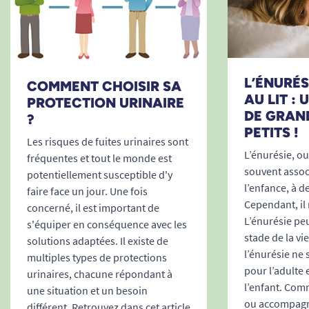
L’ÉNURÉSI
COMMENT CHOISIR SA
AU LIT :
PROTECTION URINAIRE
DE GRAN
?
PETITS !
Les risques de fuites urinaires sont
L’énurésie, ou 
fréquentes et tout le monde est
souvent associ
potentiellement susceptible d'y
l’enfance, à d
faire face un jour. Une fois
Cependant, il 
concerné, il est important de
L’énurésie peu
s'équiper en conséquence avec les
stade de la vi
solutions adaptées. Il existe de
l’énurésie ne
multiples types de protections
pour l’adulte 
urinaires, chacune répondant à
l’enfant. Comm
une situation et un besoin
ou accompagne
différent. Retrouvez dans cet article