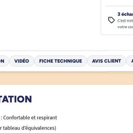
3 écha
C’est no
votre co
ON
VIDÉO
FICHE TECHNIQUE
AVIS CLIENT
TATION
: Confortable et respirant
oir tableau d'équivalences)