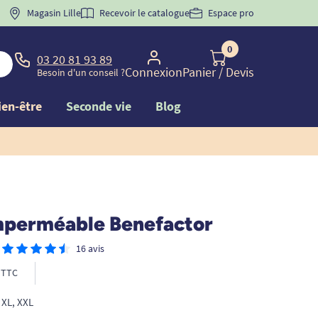
 "
BIENVENUE
Magasin Lille
" pour
la 1ère commande d'incontinence
Recevoir le catalogue
Espace pro
0
03 20 81 93 89
Connexion
Panier
/ Devis
Besoin d'un conseil ?
ien-être
Seconde vie
Blog
mperméable Benefactor
16 avis
TTC
, XL, XXL