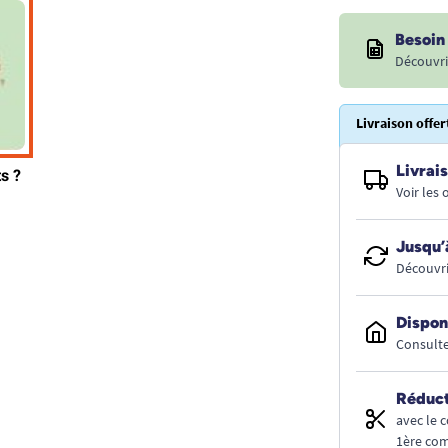
Besoin 
Découvri
Livraison offer
Livrais
Voir les
Jusqu’
Découvri
Dispon
Consulte
Réduct
avec le 
1ère co