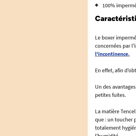
100% impermé
Caractérist
Le boxer imperméa
concernées par l
l'incontinence.
En effet, afin d'o
Un des avantages 
petites fuites.
La matière Tencel
que : un toucher p
totalement hygién
l'humidité.