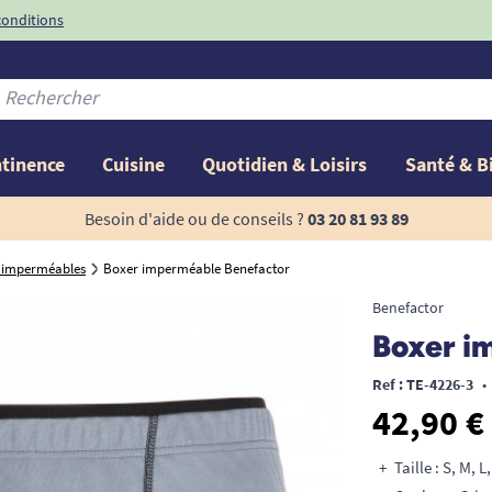
conditions
-10%
avec le code
ntinence
Cuisine
Quotidien & Loisirs
Santé & B
Besoin d'aide ou de conseils ?
03 20 81 93 89
es imperméables
Boxer imperméable Benefactor
Benefactor
Boxer i
Ref : TE-4226-3
•
42,90 €
Taille : S, M, L