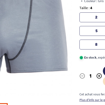
Couleur : Gris
Taille :
4
2
5
8
En stock
, expé
-
+
Quantité
Cet achat vous fer
Plus d'info sur le